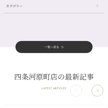
自律神経を整えて暑い夏を元気に過ごしましょう！
カテゴリー
伏見大手筋店
（77）
帰省前に体を整えておくメリット
2026年
北山店
（93）
夏の疲れを感じていませんか？「夏バテ爽快コース」のご紹介🌿
8月
（3）
プライベート
（815）
2025年
十三店
（136）
金券キャンペーン真っ最中です！！
7月
（11）
サロンのNEWS
（200）
四条大宮店
（108）
12月
（8）
意外と？夏にお勧めな組み合わせ☆
2024年
6月
（11）
おすすめメニュー
（98）
四条河原町店
（122）
11月
（11）
夏本番！お祭り、花火とゆめみしと…
5月
（12）
その他
（58）
12月
（11）
一覧へ戻る
四条烏丸店
（158）
2023年
10月
（9）
白髪対策(◎_◎)
4月
（11）
11月
（15）
山科駅前店
（98）
9月
（8）
みだらし豆☆
12月
（1）
3月
（14）
2022年
10月
（13）
枚方店
（106）
8月
（8）
夏こそ足のむくみ対策♪
11月
（4）
2月
（11）
9月
（13）
淀屋橋odona店
12月
（6）
（21）
7月
（9）
四条河原町店の最新記事
2021年
10月
（5）
1月
（10）
8月
（15）
肥後橋店
11月
（5）
（26）
6月
（10）
9月
（4）
12月
（6）
7月
（16）
2020年
草津店
10月
（44）
（8）
5月
（10）
LATEST ARTICLES
8月
（5）
11月
（8）
3月
（1）
西院店
9月
（126）
（7）
4月
（12）
12月
（10）
6月
（3）
2019年
10月
（9）
1月
（1）
阪急グランドビル店
8月
（7）
（18）
3月
（13）
11月
（8）
5月
（5）