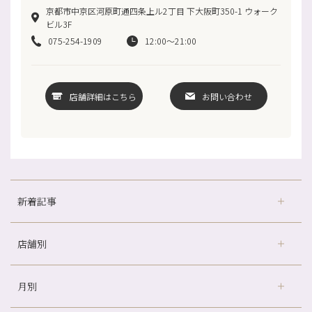
京都市中京区河原町通四条上ル2丁目 下大阪町350-1 ウォーク
ビル3F
075-254-1909
12:00～21:00
店舗詳細はこちら
お問い合わせ
新着記事
店舗別
どのくらいのペースで通うのがおすすめ？
冷房の効きすぎた場所にずっといると、、、
月別
さがの温泉天山の湯店
（9）
山科駅前店24周年！
デュー阪急山田店
（24）