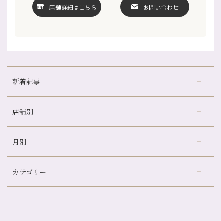
店舗詳細はこちら
お問い合わせ
新着記事
店舗別
どのくらいのペースで通うのがおすすめ？
冷房の効きすぎた場所にずっといると、、、
月別
さがの温泉天山の湯店
（9）
山科駅前店24周年！
デュー阪急山田店
（24）
自律神経を整えて暑い夏を元気に過ごしましょう！
カテゴリー
伏見大手筋店
（77）
帰省前に体を整えておくメリット
2026年
北山店
（93）
夏の疲れを感じていませんか？「夏バテ爽快コース」のご紹介🌿
8月
（3）
プライベート
（815）
2025年
十三店
（136）
金券キャンペーン真っ最中です！！
7月
（11）
サロンのNEWS
（200）