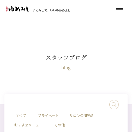
ゆめみしで、いいゆめみよし…
スタッフブログ
blog
すべて
プライベート
サロンのNEWS
おすすめメニュー
その他