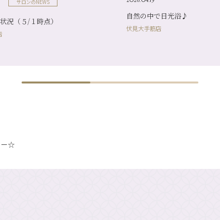
サロンのNEWS
自然の中で日光浴♪
状況（５/１時点）
伏見大手筋店
店
ター☆