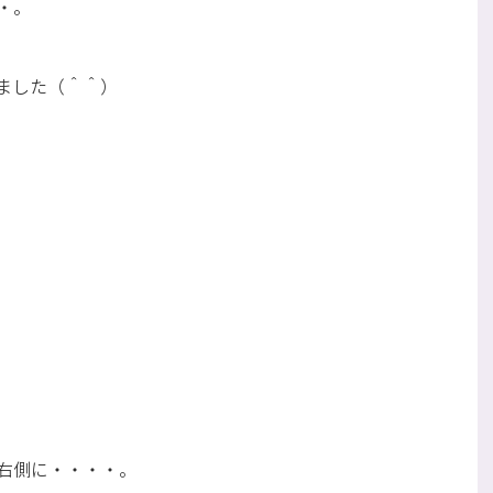
・。
ました（＾＾）
右側に・・・・。