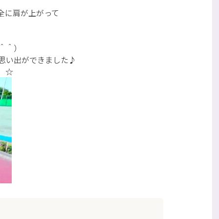
全に肩が上がって
。
＾＾）
思い出ができました♪
）☆