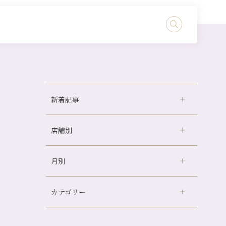
新着記事
店舗別
冷房の効きすぎた場所にずっといると、、、
山科駅前店24周年！
月別
さがの温泉天山の湯店
（9）
自律神経を整えて暑い夏を元気に過ごしまし
ょう！
デュー阪急山田店
（24）
帰省前に体を整えておくメリット
カテゴリー
伏見大手筋店
（77）
2026年
夏の疲れを感じていませんか？「夏バテ爽快
北山店
（93）
コース」のご紹介🌿
8月
（2）
プライベート
（815）
2025年