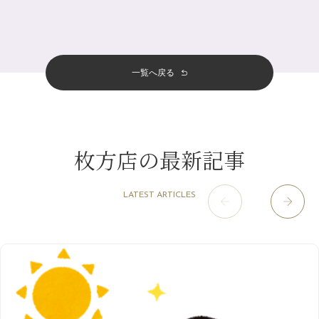
十三店
（136）
金券キャンペーン真っ最中です！！
7月
（11）
サロンのNEWS
（200）
四条大宮店
（108）
12月
（8）
意外と？夏にお勧めな組み合わせ☆
2024年
6月
（11）
おすすめメニュー
（98）
四条河原町店
（122）
11月
（11）
夏本番！お祭り、花火とゆめみしと…
5月
（12）
その他
（58）
12月
（11）
一覧へ戻る
四条烏丸店
（158）
2023年
10月
（9）
白髪対策(◎_◎)
4月
（11）
11月
（15）
山科駅前店
（98）
9月
（8）
みだらし豆☆
12月
（1）
3月
（14）
2022年
10月
（13）
枚方店
（106）
8月
（8）
夏こそ足のむくみ対策♪
11月
（4）
2月
（11）
9月
（13）
淀屋橋odona店
12月
（6）
（21）
7月
（9）
枚方店の最新記事
2021年
10月
（5）
1月
（10）
8月
（15）
肥後橋店
11月
（5）
（26）
6月
（10）
9月
（4）
12月
（6）
7月
（16）
2020年
草津店
10月
（44）
（8）
5月
（10）
LATEST ARTICLES
8月
（5）
11月
（8）
3月
（1）
西院店
9月
（126）
（7）
4月
（12）
12月
（10）
6月
（3）
2019年
10月
（9）
1月
（1）
阪急グランドビル店
8月
（7）
（18）
3月
（13）
11月
（8）
5月
（5）
9月
（8）
12月
（9）
高槻店
7月
（121）
（5）
2月
（12）
2018年
10月
（10）
4月
（6）
8月
（7）
11月
（8）
6月
（9）
1月
（9）
9月
（9）
3月
（5）
12月
（36）
7月
（9）
2017年
10月
（9）
5月
（9）
8月
（10）
2月
（5）