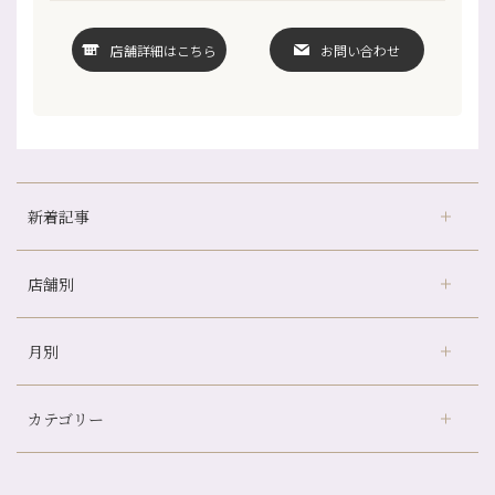
店舗詳細はこちら
お問い合わせ
新着記事
店舗別
どのくらいのペースで通うのがおすすめ？
冷房の効きすぎた場所にずっといると、、、
月別
さがの温泉天山の湯店
（9）
山科駅前店24周年！
デュー阪急山田店
（24）
自律神経を整えて暑い夏を元気に過ごしましょう！
カテゴリー
伏見大手筋店
（77）
帰省前に体を整えておくメリット
2026年
北山店
（93）
夏の疲れを感じていませんか？「夏バテ爽快コース」のご紹介🌿
8月
（3）
プライベート
（815）
2025年