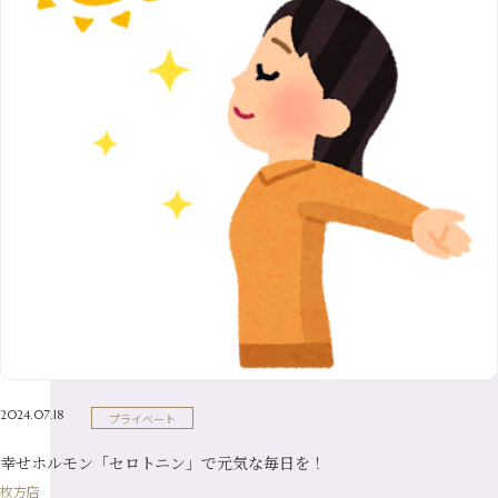
11月
（36）
6月
（8）
9月
（6）
4月
（6）
12月
（9）
7月
（8）
1月
（5）
2016年
10月
（23）
5月
（9）
8月
（10）
3月
（9）
11月
（17）
6月
（8）
9月
（6）
4月
（9）
12月
（18）
7月
（6）
2月
（8）
10月
（10）
5月
（10）
8月
（10）
3月
（9）
11月
（20）
6月
（8）
1月
（7）
9月
（14）
4月
（13）
7月
（9）
2月
（10）
10月
（21）
5月
（7）
8月
（13）
3月
（10）
6月
（17）
1月
（9）
9月
（15）
4月
（14）
7月
（14）
2月
（10）
5月
（23）
8月
（24）
3月
（7）
6月
（22）
1月
（9）
4月
（23）
7月
（21）
2月
（9）
5月
（21）
3月
（19）
6月
（15）
1月
（12）
4月
（21）
2月
（16）
5月
（13）
3月
（19）
1月
（8）
4月
（7）
2月
（16）
2024.07.18
プライベート
1月
（10）
幸せホルモン「セロトニン」で元気な毎日を！
枚方店