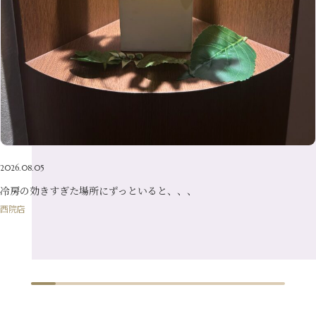
4月
（21）
2月
（16）
5月
（13）
3月
（19）
1月
（8）
4月
（7）
2月
（16）
1月
（10）
2026.08.05
冷房の効きすぎた場所にずっといると、、、
西院店