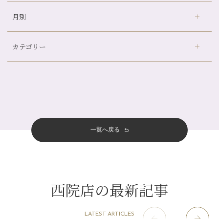
山科駅前店24周年！
月別
さがの温泉天山の湯店
（9）
自律神経を整えて暑い夏を元気に過ごしましょう！
デュー阪急山田店
（24）
帰省前に体を整えておくメリット
カテゴリー
伏見大手筋店
（77）
夏の疲れを感じていませんか？「夏バテ爽快コース」のご紹介🌿
2026年
北山店
（93）
金券キャンペーン真っ最中です！！
8月
（2）
プライベート
（815）
2025年
十三店
（136）
意外と？夏にお勧めな組み合わせ☆
7月
（11）
サロンのNEWS
（200）
四条大宮店
（108）
12月
（8）
夏本番！お祭り、花火とゆめみしと…
2024年
6月
（11）
おすすめメニュー
（98）
四条河原町店
（121）
11月
（11）
白髪対策(◎_◎)
5月
（12）
その他
（58）
12月
（11）
一覧へ戻る
四条烏丸店
（158）
2023年
10月
（9）
みだらし豆☆
4月
（11）
11月
（15）
山科駅前店
（98）
9月
（8）
夏こそ足のむくみ対策♪
12月
（1）
3月
（14）
2022年
10月
（13）
枚方店
（106）
8月
（8）
７月に入りましたね(*^^*)
11月
（4）
2月
（11）
9月
（13）
淀屋橋odona店
12月
（6）
（21）
7月
（9）
西院店の最新記事
2021年
10月
（5）
1月
（10）
8月
（15）
肥後橋店
11月
（5）
（26）
6月
（10）
9月
（4）
12月
（6）
7月
（16）
2020年
草津店
10月
（44）
（8）
5月
（10）
LATEST ARTICLES
8月
（5）