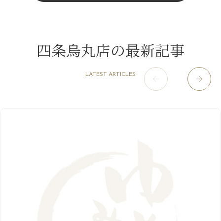
11月
（15）
山科駅前店
（98）
9月
（8）
みだらし豆☆
12月
（1）
3月
（14）
2022年
10月
（13）
枚方店
（106）
8月
（8）
夏こそ足のむくみ対策♪
11月
（4）
2月
（11）
9月
（13）
淀屋橋odona店
12月
（6）
（21）
7月
（9）
四条烏丸店の最新記事
2021年
10月
（5）
1月
（10）
8月
（15）
肥後橋店
11月
（5）
（26）
6月
（10）
9月
（4）
12月
（6）
7月
（16）
2020年
草津店
10月
（44）
（8）
5月
（10）
LATEST ARTICLES
8月
（5）
11月
（8）
3月
（1）
西院店
9月
（126）
（7）
4月
（12）
12月
（10）
6月
（3）
2019年
10月
（9）
1月
（1）
阪急グランドビル店
8月
（7）
（18）
3月
（13）
11月
（8）
5月
（5）
9月
（8）
12月
（9）
高槻店
7月
（121）
（5）
2月
（12）
2018年
10月
（10）
4月
（6）
8月
（7）
11月
（8）
6月
（9）
1月
（9）
9月
（9）
3月
（5）
12月
（36）
7月
（9）
2017年
10月
（9）
5月
（9）
8月
（10）
2月
（5）
11月
（36）
6月
（8）
9月
（6）
4月
（6）
12月
（9）
7月
（8）
1月
（5）
2016年
10月
（23）
5月
（9）
8月
（10）
3月
（9）
11月
（17）
6月
（8）
9月
（6）
4月
（9）
12月
（18）
7月
（6）
2月
（8）
10月
（10）
5月
（10）
8月
（10）
3月
（9）
11月
（20）
6月
（8）
1月
（7）