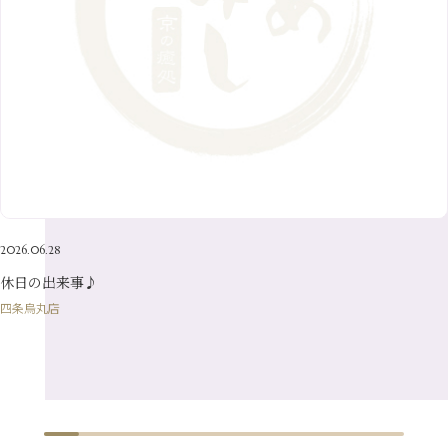
9月
（14）
4月
（13）
7月
（9）
2月
（10）
10月
（21）
5月
（7）
8月
（13）
3月
（10）
6月
（17）
1月
（9）
9月
（15）
4月
（14）
7月
（14）
2月
（10）
5月
（23）
8月
（24）
3月
（7）
6月
（22）
1月
（9）
4月
（23）
7月
（21）
2月
（9）
5月
（21）
3月
（19）
6月
（15）
1月
（12）
4月
（21）
2月
（16）
5月
（13）
3月
（19）
1月
（8）
4月
（7）
2月
（16）
2026.06.28
1月
（10）
休日の出来事♪
四条烏丸店