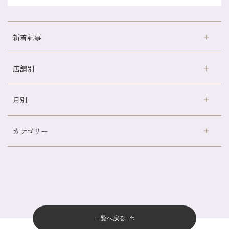
新着記事
店舗別
どのくらいのペースで通うのがおすすめ？
冷房の効きすぎた場所にずっといると、、、
月別
さがの温泉天山の湯店
（9）
山科駅前店24周年！
デュー阪急山田店
（24）
自律神経を整えて暑い夏を元気に過ごしましょう！
カテゴリー
伏見大手筋店
（77）
帰省前に体を整えておくメリット
2026年
北山店
（93）
夏の疲れを感じていませんか？「夏バテ爽快コース」のご紹介🌿
8月
（3）
プライベート
（815）
2025年
十三店
（136）
金券キャンペーン真っ最中です！！
7月
（11）
サロンのNEWS
（200）
四条大宮店
（108）
12月
（8）
意外と？夏にお勧めな組み合わせ☆
2024年
6月
（11）
おすすめメニュー
（98）
四条河原町店
（122）
11月
（11）
夏本番！お祭り、花火とゆめみしと…
5月
（12）
その他
（58）
12月
（11）
一覧へ戻る
四条烏丸店
（158）
2023年
10月
（9）
白髪対策(◎_◎)
4月
（11）