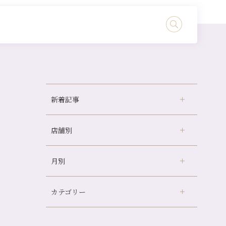
新着記事
店舗別
どのくらいのペースで通うのがおすすめ？
冷房の効きすぎた場所にずっといると、、、
月別
さがの温泉天山の湯店
（9）
山科駅前店24周年！
デュー阪急山田店
（24）
自律神経を整えて暑い夏を元気に過ごしまし
ょう！
カテゴリー
伏見大手筋店
（77）
2026年
帰省前に体を整えておくメリット
北山店
（93）
8月
（3）
夏の疲れを感じていませんか？「夏バテ爽快
プライベート
（815）
2025年