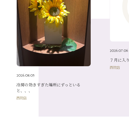
2026.07.06
７月に入りま
西院店
2026.08.05
冷房の効きすぎた場所にずっといる
と、、、
西院店