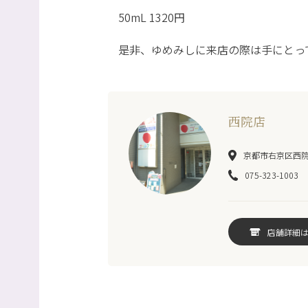
50mL 1320円
是非、ゆめみしに来店の際は手にとっ
西院店
京都市右京区西院巽
075-323-1003
店舗詳細