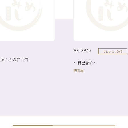
2026.03.09
サロンのNEWS
したね(*^^*)
～自己紹介～
西院店