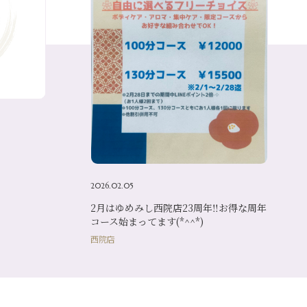
2026.02.05
2月はゆめみし西院店23周年‼お得な周年
コース始まってます(*^^*)
西院店