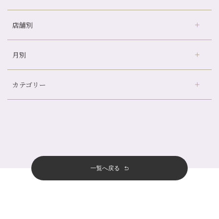
店舗別
冷房の効きすぎた場所にずっといると、、、
山科駅前店24周年！
月別
さがの温泉天山の湯店
（9）
自律神経を整えて暑い夏を元気に過ごしましょう！
デュー阪急山田店
（24）
帰省前に体を整えておくメリット
カテゴリー
伏見大手筋店
（77）
夏の疲れを感じていませんか？「夏バテ爽快コース」のご紹介🌿
2026年
北山店
（93）
金券キャンペーン真っ最中です！！
8月
（2）
プライベート
（815）
2025年
十三店
（136）
意外と？夏にお勧めな組み合わせ☆
7月
（11）
サロンのNEWS
（200）
四条大宮店
（108）
12月
（8）
夏本番！お祭り、花火とゆめみしと…
2024年
6月
（11）
おすすめメニュー
（98）
四条河原町店
（121）
11月
（11）
白髪対策(◎_◎)
5月
（12）
その他
（58）
12月
（11）
一覧へ戻る
四条烏丸店
（158）
2023年
10月
（9）
みだらし豆☆
4月
（11）
11月
（15）
山科駅前店
（98）
9月
（8）
夏こそ足のむくみ対策♪
12月
（1）
3月
（14）
2022年
10月
（13）
枚方店
（106）
8月
（8）
７月に入りましたね(*^^*)
11月
（4）
2月
（11）
9月
（13）
淀屋橋odona店
12月
（6）
（21）
7月
（9）