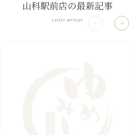
山科駅前店の最新記事
2021年
10月
（5）
1月
（10）
8月
（15）
肥後橋店
11月
（5）
（26）
6月
（10）
9月
（4）
12月
（6）
7月
（16）
2020年
草津店
10月
（44）
（8）
5月
（10）
LATEST ARTICLES
8月
（5）
11月
（8）
3月
（1）
西院店
9月
（126）
（7）
4月
（12）
12月
（10）
6月
（3）
2019年
10月
（9）
1月
（1）
阪急グランドビル店
8月
（7）
（18）
3月
（13）
11月
（8）
5月
（5）
9月
（8）
12月
（9）
高槻店
7月
（121）
（5）
2月
（12）
2018年
10月
（10）
4月
（6）
8月
（7）
11月
（8）
6月
（9）
1月
（9）
9月
（9）
3月
（5）
12月
（36）
7月
（9）
2017年
10月
（9）
5月
（9）
8月
（10）
2月
（5）
11月
（36）
6月
（8）
9月
（6）
4月
（6）
12月
（9）
7月
（8）
1月
（5）
2016年
10月
（23）
5月
（9）
8月
（10）
3月
（9）
11月
（17）
6月
（8）
9月
（6）
4月
（9）
12月
（18）
7月
（6）
2月
（8）
10月
（10）
5月
（10）
8月
（10）
3月
（9）
11月
（20）
6月
（8）
1月
（7）
9月
（14）
4月
（13）
7月
（9）
2月
（10）
10月
（21）
5月
（7）
8月
（13）
3月
（10）
6月
（17）
1月
（9）
9月
（15）
4月
（14）
7月
（14）
2月
（10）
5月
（23）