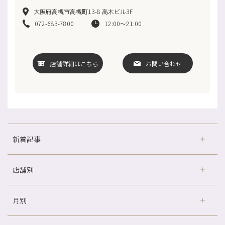
大阪府高槻市高槻町13-8 高木ビル3F
072-683-7800
12:00～21:00
店舗詳細はこちら
お問い合わせ
新着記事
店舗別
どのくらいのペースで通うのがおすすめ？
冷房の効きすぎた場所にずっといると、、、
月別
さがの温泉天山の湯店
（9）
山科駅前店24周年！
デュー阪急山田店
（24）
自律神経を整えて暑い夏を元気に過ごしましょう！