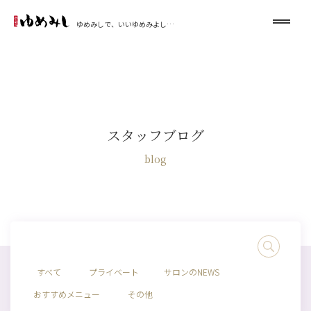
ゆめみしで、いいゆめみよし…
スタッフブログ
blog
すべて
プライベート
サロンのNEWS
おすすめメニュー
その他