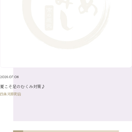
6月
（8）
1月
（7）
9月
（14）
4月
（13）
7月
（9）
2月
（10）
10月
（21）
5月
（7）
8月
（13）
3月
（10）
6月
（17）
1月
（9）
9月
（15）
4月
（14）
7月
（14）
2月
（10）
5月
（23）
8月
（24）
3月
（7）
6月
（22）
1月
（9）
4月
（23）
7月
（21）
2月
（9）
5月
（21）
3月
（19）
6月
（15）
1月
（12）
4月
（21）
2月
（16）
5月
（13）
3月
（19）
1月
（8）
4月
（7）
2月
（16）
2026.07.08
1月
（10）
夏こそ足のむくみ対策♪
四条河原町店