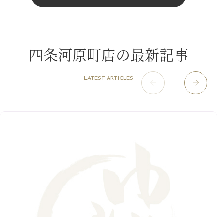
4月
（11）
11月
（15）
山科駅前店
（98）
9月
（8）
夏こそ足のむくみ対策♪
12月
（1）
3月
（14）
2022年
10月
（13）
枚方店
（106）
8月
（8）
７月に入りましたね(*^^*)
11月
（4）
2月
（11）
9月
（13）
淀屋橋odona店
12月
（6）
（21）
7月
（9）
四条河原町店の最新記事
2021年
10月
（5）
1月
（10）
8月
（15）
肥後橋店
11月
（5）
（26）
6月
（10）
9月
（4）
12月
（6）
7月
（16）
2020年
草津店
10月
（44）
（8）
5月
（10）
LATEST ARTICLES
8月
（5）
11月
（8）
3月
（1）
西院店
9月
（126）
（7）
4月
（12）
12月
（10）
6月
（3）
2019年
10月
（9）
1月
（1）
阪急グランドビル店
8月
（7）
（18）
3月
（13）
11月
（8）
5月
（5）
9月
（8）
12月
（9）
高槻店
7月
（121）
（5）
2月
（12）
2018年
10月
（10）
4月
（6）
8月
（7）
11月
（8）
6月
（9）
1月
（9）
9月
（9）
3月
（5）
12月
（36）
7月
（9）
2017年
10月
（9）
5月
（9）
8月
（10）
2月
（5）
11月
（36）
6月
（8）
9月
（6）
4月
（6）
12月
（9）
7月
（8）
1月
（5）
2016年
10月
（23）
5月
（9）
8月
（10）
3月
（9）
11月
（17）
6月
（8）
9月
（6）
4月
（9）
12月
（18）
7月
（6）
2月
（8）
10月
（10）
5月
（10）
8月
（10）
3月
（9）
11月
（20）