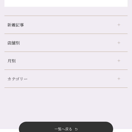
新着記事
店舗別
冷房の効きすぎた場所にずっといると、、、
山科駅前店24周年！
月別
さがの温泉天山の湯店
（9）
自律神経を整えて暑い夏を元気に過ごしましょう！
デュー阪急山田店
（24）
帰省前に体を整えておくメリット
カテゴリー
伏見大手筋店
（77）
夏の疲れを感じていませんか？「夏バテ爽快コース」のご紹介🌿
2026年
北山店
（93）
金券キャンペーン真っ最中です！！
8月
（2）
プライベート
（815）
2025年
十三店
（136）
意外と？夏にお勧めな組み合わせ☆
7月
（11）
サロンのNEWS
（200）
四条大宮店
（108）
12月
（8）
夏本番！お祭り、花火とゆめみしと…
2024年
6月
（11）
おすすめメニュー
（98）
四条河原町店
（121）
11月
（11）
白髪対策(◎_◎)
5月
（12）
その他
（58）
12月
（11）
一覧へ戻る
四条烏丸店
（158）
2023年
10月
（9）
みだらし豆☆