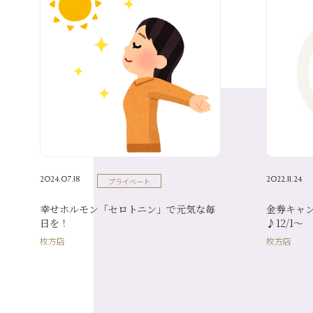
2024.07.18
2022.11.24
プライベート
幸せホルモン「セロトニン」で元気な毎
金券キャ
日を！
♪12/1～
枚方店
枚方店