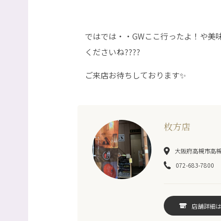
ではでは・・GWここ行ったよ！や美
くださいね????
ご来店お待ちしております✨
枚方店
大阪府高槻市高槻町
072-683-7800
店舗詳細