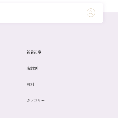
新着記事
店舗別
冷房の効きすぎた場所にずっといると、、、
山科駅前店24周年！
月別
さがの温泉天山の湯店
（9）
自律神経を整えて暑い夏を元気に過ごしまし
ょう！
デュー阪急山田店
（24）
帰省前に体を整えておくメリット
カテゴリー
伏見大手筋店
（77）
2026年
夏の疲れを感じていませんか？「夏バテ爽快
北山店
（93）
コース」のご紹介🌿
8月
（2）
プライベート
（815）
2025年