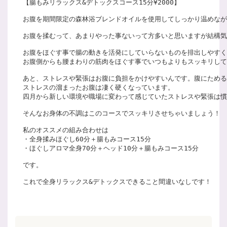
【腸もみリラックス&デトックスコース15分¥2000】

お腹を期間限定の森林浴ブレンドオイルを使用してしっかり温めなが
お腹を揉むって、あまりやった事ないって方多いと思いますが結構気持
お腹をほぐす事で腸の動きを活発にしていらないものを排出しやすく
お腹側からも腰まわりの筋肉をほぐす事でいつもよりもスッキリして
あと、ストレスや緊張はお腹に負担をかけやすいんです。腹にためる
ストレスの溜まったお腹は凄く硬くなっています。

四月から新しい環境や職場に変わって感じていたストレスや緊張は慣
そんなお身体の不調はこのコースでスッキリさせちゃいましょう！

私のオススメの組み合わせは

・全身揉みほぐし60分＋腸もみコース15分

・ほぐしアロマ全身70分＋ヘッド10分＋腸もみコース15分

です。

これで全身リラックス&デトックスできること間違いなしです！
