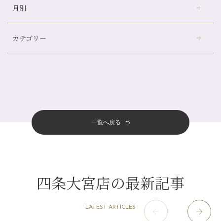
月別
さがの温泉天山の湯店
（9）
山科駅前店24周年！
デュー阪急山田店
（24）
自律神経を整えて暑い夏を元気に過ごしましょう！
カテゴリー
伏見大手筋店
（77）
帰省前に体を整えておくメリット
2026年
北山店
（93）
夏の疲れを感じていませんか？「夏バテ爽快コース」のご紹介🌿
8月
（3）
プライベート
（815）
2025年
十三店
（136）
金券キャンペーン真っ最中です！！
7月
（11）
サロンのNEWS
（200）
四条大宮店
（108）
12月
（8）
意外と？夏にお勧めな組み合わせ☆
2024年
6月
（11）
おすすめメニュー
（98）
四条河原町店
（122）
11月
（11）
夏本番！お祭り、花火とゆめみしと…
5月
（12）
その他
（58）
12月
（11）
一覧へ戻る
四条烏丸店
（158）
2023年
10月
（9）
白髪対策(◎_◎)
4月
（11）
11月
（15）
山科駅前店
（98）
9月
（8）
みだらし豆☆
12月
（1）
3月
（14）
2022年
10月
（13）
枚方店
（106）
8月
（8）
夏こそ足のむくみ対策♪
11月
（4）
2月
（11）
9月
（13）
淀屋橋odona店
12月
（6）
（21）
7月
（9）
四条大宮店の最新記事
2021年
10月
（5）
1月
（10）
8月
（15）
肥後橋店
11月
（5）
（26）
6月
（10）
9月
（4）
12月
（6）
7月
（16）
2020年
草津店
10月
（44）
（8）
5月
（10）
LATEST ARTICLES
8月
（5）
11月
（8）
3月
（1）
西院店
9月
（126）
（7）