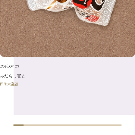
5月
（13）
3月
（19）
1月
（8）
4月
（7）
2月
（16）
1月
（10）
2026.07.09
みだらし豆☆
四条大宮店