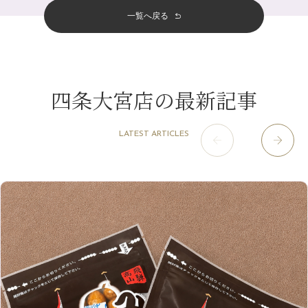
5月
（12）
その他
（58）
12月
（11）
一覧へ戻る
四条烏丸店
（158）
2023年
10月
（9）
白髪対策(◎_◎)
4月
（11）
11月
（15）
山科駅前店
（98）
9月
（8）
みだらし豆☆
12月
（1）
3月
（14）
2022年
10月
（13）
枚方店
（106）
8月
（8）
夏こそ足のむくみ対策♪
11月
（4）
2月
（11）
9月
（13）
淀屋橋odona店
12月
（6）
（21）
7月
（9）
四条大宮店の最新記事
2021年
10月
（5）
1月
（10）
8月
（15）
肥後橋店
11月
（5）
（26）
6月
（10）
9月
（4）
12月
（6）
7月
（16）
2020年
草津店
10月
（44）
（8）
5月
（10）
LATEST ARTICLES
8月
（5）
11月
（8）
3月
（1）
西院店
9月
（126）
（7）
4月
（12）
12月
（10）
6月
（3）
2019年
10月
（9）
1月
（1）
阪急グランドビル店
8月
（7）
（18）
3月
（13）
11月
（8）
5月
（5）
9月
（8）
12月
（9）
高槻店
7月
（121）
（5）
2月
（12）
2018年
10月
（10）
4月
（6）
8月
（7）
11月
（8）
6月
（9）
1月
（9）
9月
（9）
3月
（5）
12月
（36）
7月
（9）
2017年
10月
（9）
5月
（9）
8月
（10）
2月
（5）
11月
（36）
6月
（8）
9月
（6）
4月
（6）
12月
（9）
7月
（8）
1月
（5）
2016年
10月
（23）
5月
（9）
8月
（10）
3月
（9）
11月
（17）
6月
（8）
9月
（6）
4月
（9）
12月
（18）