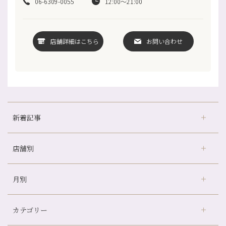
06-6309-0055
12:00～21:00
店舗詳細はこちら
お問い合わせ
新着記事
店舗別
どのくらいのペースで通うのがおすすめ？
冷房の効きすぎた場所にずっといると、、、
月別
さがの温泉天山の湯店
（9）
山科駅前店24周年！
デュー阪急山田店
（24）
自律神経を整えて暑い夏を元気に過ごしましょう！
カテゴリー
伏見大手筋店
（77）
帰省前に体を整えておくメリット
2026年