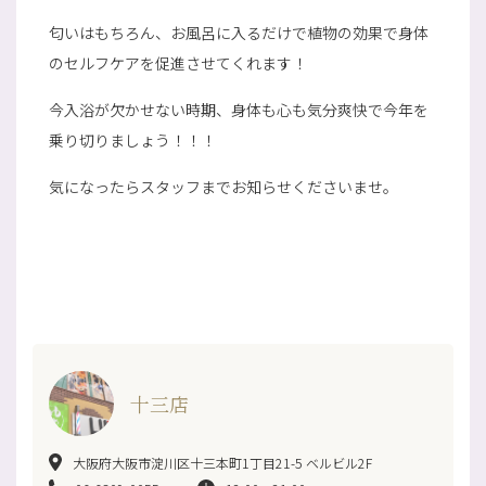
匂いはもちろん、お風呂に入るだけで植物の効果で身体
のセルフケアを促進させてくれます！
今入浴が欠かせない時期、身体も心も気分爽快で今年を
乗り切りましょう！！！
気になったらスタッフまでお知らせくださいませ。
十三店
大阪府大阪市淀川区十三本町1丁目21-5 ベルビル2F