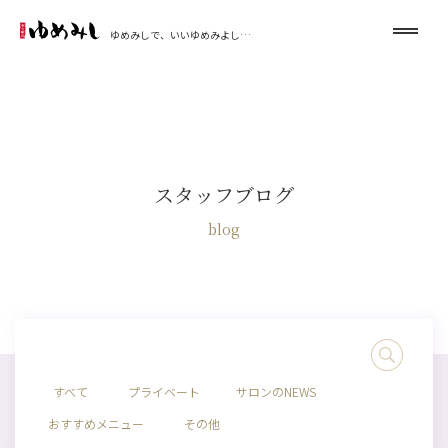
ゆめみしで、いいゆめみよし…
スタッフブログ
blog
すべて
プライベート
サロンのNEWS
おすすめメニュー
その他