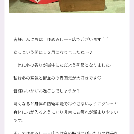
皆様こんにちは。ゆめみし十三店でございます＾＾
あっという間に１２月になりましたね～♪
一気に冬の香りが街中にただよう季節となりました。
私は冬の空気と街並みの雰囲気が大好きです♡
皆様はいかがお過ごしでしょうか？
寒くなると身体の防衛本能で冷やさないようにグンっと
身体に力が入るようになり非常にお疲れが溜まりやすい
です。
そこでゆめみし十三店では今の時期にぴったりの商品を