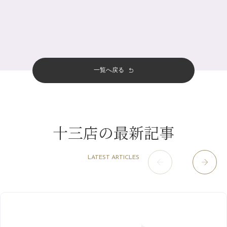
北山店
（93）
夏の疲れを感じていませんか？「夏バテ爽快コース」のご紹介🌿
8月
（3）
プライベート
（815）
2025年
十三店
（136）
金券キャンペーン真っ最中です！！
7月
（11）
サロンのNEWS
（200）
四条大宮店
（108）
12月
（8）
意外と？夏にお勧めな組み合わせ☆
2024年
6月
（11）
おすすめメニュー
（98）
四条河原町店
（122）
11月
（11）
夏本番！お祭り、花火とゆめみしと…
5月
（12）
その他
（58）
12月
（11）
一覧へ戻る
四条烏丸店
（158）
2023年
10月
（9）
白髪対策(◎_◎)
4月
（11）
11月
（15）
山科駅前店
（98）
9月
（8）
みだらし豆☆
12月
（1）
3月
（14）
2022年
10月
（13）
枚方店
（106）
8月
（8）
夏こそ足のむくみ対策♪
11月
（4）
2月
（11）
9月
（13）
淀屋橋odona店
12月
（6）
（21）
7月
（9）
十三店の最新記事
2021年
10月
（5）
1月
（10）
8月
（15）
肥後橋店
11月
（5）
（26）
6月
（10）
9月
（4）
12月
（6）
7月
（16）
2020年
草津店
10月
（44）
（8）
5月
（10）
LATEST ARTICLES
8月
（5）
11月
（8）
3月
（1）
西院店
9月
（126）
（7）
4月
（12）
12月
（10）
6月
（3）
2019年
10月
（9）
1月
（1）
阪急グランドビル店
8月
（7）
（18）
3月
（13）
11月
（8）
5月
（5）
9月
（8）
12月
（9）
高槻店
7月
（121）
（5）
2月
（12）
2018年
10月
（10）
4月
（6）
8月
（7）
11月
（8）
6月
（9）
1月
（9）
9月
（9）