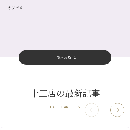
デュー阪急山田店
（24）
自律神経を整えて暑い夏を元気に過ごしましょう！
カテゴリー
伏見大手筋店
（77）
帰省前に体を整えておくメリット
2026年
北山店
（93）
夏の疲れを感じていませんか？「夏バテ爽快コース」のご紹介🌿
8月
（3）
プライベート
（815）
2025年
十三店
（136）
金券キャンペーン真っ最中です！！
7月
（11）
サロンのNEWS
（200）
四条大宮店
（108）
12月
（8）
意外と？夏にお勧めな組み合わせ☆
2024年
6月
（11）
おすすめメニュー
（98）
四条河原町店
（122）
11月
（11）
夏本番！お祭り、花火とゆめみしと…
5月
（12）
その他
（58）
12月
（11）
一覧へ戻る
四条烏丸店
（158）
2023年
10月
（9）
白髪対策(◎_◎)
4月
（11）
11月
（15）
山科駅前店
（98）
9月
（8）
みだらし豆☆
12月
（1）
3月
（14）
2022年
10月
（13）
枚方店
（106）
8月
（8）
夏こそ足のむくみ対策♪
11月
（4）
2月
（11）
9月
（13）
淀屋橋odona店
12月
（6）
（21）
7月
（9）
十三店の最新記事
2021年
10月
（5）
1月
（10）
8月
（15）
肥後橋店
11月
（5）
（26）
6月
（10）
9月
（4）
12月
（6）
7月
（16）
2020年
草津店
10月
（44）
（8）
5月
（10）
LATEST ARTICLES
8月
（5）
11月
（8）
3月
（1）
西院店
9月
（126）
（7）
4月
（12）
12月
（10）
6月
（3）
2019年
10月
（9）
1月
（1）
阪急グランドビル店
8月
（7）
（18）
3月
（13）
11月
（8）
5月
（5）