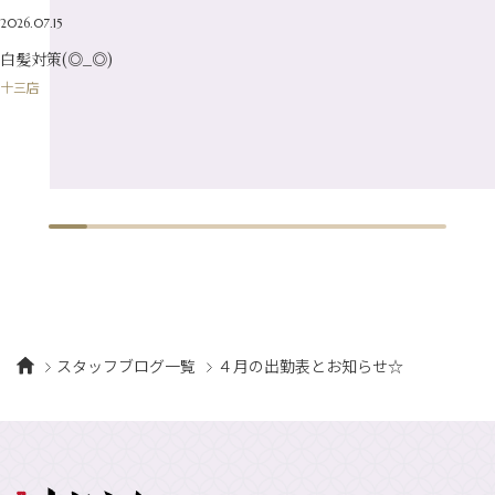
2月
（16）
2026.07.15
1月
（10）
白髪対策(◎_◎)
十三店
スタッフブログ一覧
４月の出勤表とお知らせ☆