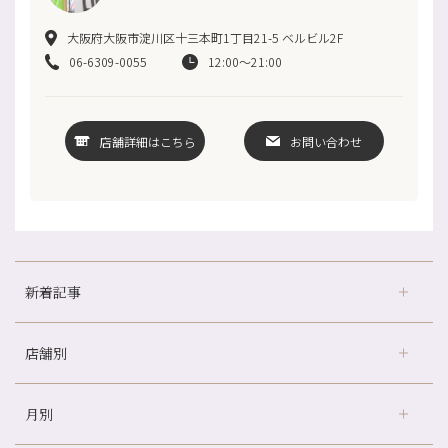
大阪府大阪市淀川区十三本町1丁目21-5 ベルビル2F
06-6309-0055
12:00～21:00
店舗詳細はこちら
お問い合わせ
新着記事
店舗別
どのくらいのペースで通うのがおすすめ？
冷房の効きすぎた場所にずっといると、、、
月別
さがの温泉天山の湯店
（9）
山科駅前店24周年！