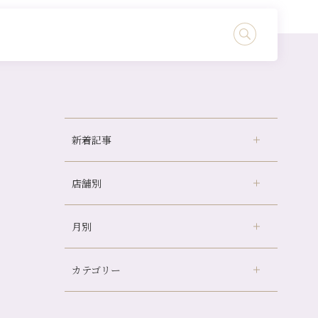
新着記事
店舗別
京都の夏といえば…
どのくらいのペースで通うのがおすすめ？
月別
さがの温泉天山の湯店
（9）
冷房の効きすぎた場所にずっといると、、、
デュー阪急山田店
（24）
山科駅前店24周年！
カテゴリー
伏見大手筋店
（77）
自律神経を整えて暑い夏を元気に過ごしまし
2026年
ょう！
北山店
（93）
8月
（4）
帰省前に体を整えておくメリット
プライベート
（815）
2025年