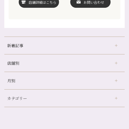
店舗詳細はこちら
お問い合わせ
新着記事
店舗別
冷房の効きすぎた場所にずっといると、、、
山科駅前店24周年！
月別
さがの温泉天山の湯店
（9）
自律神経を整えて暑い夏を元気に過ごしましょう！
デュー阪急山田店
（24）
帰省前に体を整えておくメリット
カテゴリー
伏見大手筋店
（77）
夏の疲れを感じていませんか？「夏バテ爽快コース」のご紹介🌿
2026年
北山店
（93）
金券キャンペーン真っ最中です！！
8月
（2）
プライベート
（815）
2025年
十三店
（136）
意外と？夏にお勧めな組み合わせ☆
7月
（11）
サロンのNEWS
（200）
四条大宮店
（108）