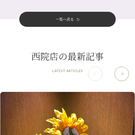
12月
（8）
夏本番！お祭り、花火とゆめみしと…
2024年
6月
（11）
おすすめメニュー
（98）
四条河原町店
（121）
11月
（11）
白髪対策(◎_◎)
5月
（12）
その他
（58）
12月
（11）
一覧へ戻る
四条烏丸店
（158）
2023年
10月
（9）
みだらし豆☆
4月
（11）
11月
（15）
山科駅前店
（98）
9月
（8）
夏こそ足のむくみ対策♪
12月
（1）
3月
（14）
2022年
10月
（13）
枚方店
（106）
8月
（8）
７月に入りましたね(*^^*)
11月
（4）
2月
（11）
9月
（13）
淀屋橋odona店
12月
（6）
（21）
7月
（9）
西院店の最新記事
2021年
10月
（5）
1月
（10）
8月
（15）
肥後橋店
11月
（5）
（26）
6月
（10）
9月
（4）
12月
（6）
7月
（16）
2020年
草津店
10月
（44）
（8）
5月
（10）
LATEST ARTICLES
8月
（5）
11月
（8）
3月
（1）
西院店
9月
（126）
（7）
4月
（12）
12月
（10）
6月
（3）
2019年
10月
（9）
1月
（1）
阪急グランドビル店
8月
（7）
（18）
3月
（13）
11月
（8）
5月
（5）
9月
（8）
12月
（9）
高槻店
7月
（121）
（5）
2月
（12）
2018年
10月
（10）
4月
（6）
8月
（7）
11月
（8）
6月
（9）
1月
（9）
9月
（9）
3月
（5）
12月
（36）
7月
（9）
2017年
10月
（9）
5月
（9）
8月
（10）
2月
（5）
11月
（36）
6月
（8）
9月
（6）
4月
（6）
12月
（9）
7月
（8）
1月
（5）
2016年
10月
（23）