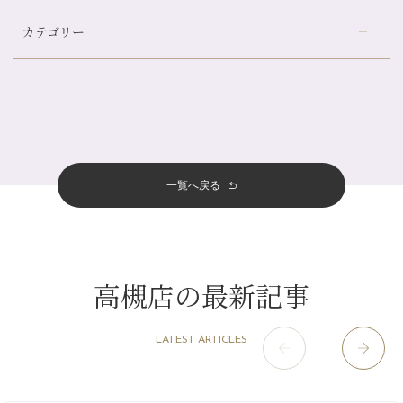
デュー阪急山田店
（24）
自律神経を整えて暑い夏を元気に過ごしましょう！
カテゴリー
伏見大手筋店
（77）
帰省前に体を整えておくメリット
2026年
北山店
（93）
夏の疲れを感じていませんか？「夏バテ爽快コース」のご紹介🌿
8月
（3）
プライベート
（815）
2025年
十三店
（136）
金券キャンペーン真っ最中です！！
7月
（11）
サロンのNEWS
（200）
四条大宮店
（108）
12月
（8）
意外と？夏にお勧めな組み合わせ☆
2024年
6月
（11）
おすすめメニュー
（98）
四条河原町店
（122）
11月
（11）
夏本番！お祭り、花火とゆめみしと…
5月
（12）
その他
（58）
12月
（11）
一覧へ戻る
四条烏丸店
（158）
2023年
10月
（9）
白髪対策(◎_◎)
4月
（11）
11月
（15）
山科駅前店
（98）
9月
（8）
みだらし豆☆
12月
（1）
3月
（14）
2022年
10月
（13）
枚方店
（106）
8月
（8）
夏こそ足のむくみ対策♪
11月
（4）
2月
（11）
9月
（13）
淀屋橋odona店
12月
（6）
（21）
7月
（9）
高槻店の最新記事
2021年
10月
（5）
1月
（10）
8月
（15）
肥後橋店
11月
（5）
（26）
6月
（10）
9月
（4）
12月
（6）
7月
（16）
2020年
草津店
10月
（44）
（8）
5月
（10）
LATEST ARTICLES
8月
（5）
11月
（8）
3月
（1）
西院店
9月
（126）
（7）
4月
（12）
12月
（10）
6月
（3）
2019年
10月
（9）
1月
（1）
阪急グランドビル店
8月
（7）
（18）
3月
（13）
11月
（8）