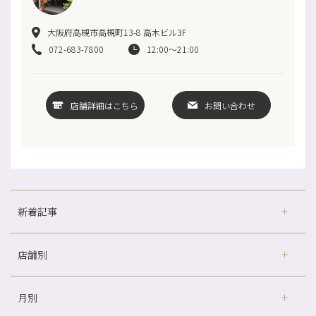
大阪府高槻市高槻町13-8 高木ビル3F
072-683-7800
12:00～21:00
店舗詳細はこちら
お問い合わせ
新着記事
店舗別
どのくらいのペースで通うのがおすすめ？
冷房の効きすぎた場所にずっといると、、、
月別
さがの温泉天山の湯店
（9）
山科駅前店24周年！