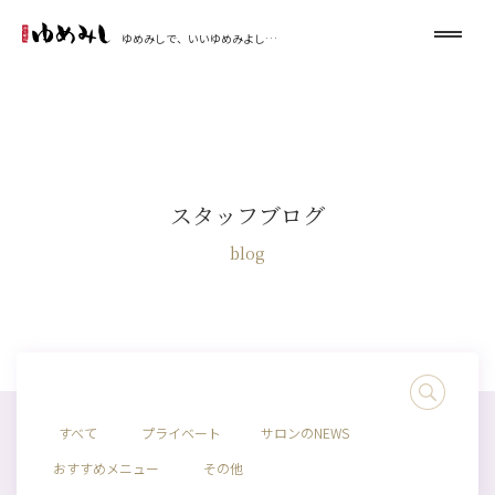
ゆめみしで、いいゆめみよし…
スタッフブログ
blog
すべて
プライベート
サロンのNEWS
おすすめメニュー
その他