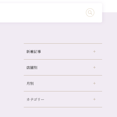
新着記事
店舗別
冷房の効きすぎた場所にずっといると、、、
山科駅前店24周年！
月別
さがの温泉天山の湯店
（9）
自律神経を整えて暑い夏を元気に過ごしまし
ょう！
デュー阪急山田店
（24）
帰省前に体を整えておくメリット
カテゴリー
伏見大手筋店
（77）
2026年
夏の疲れを感じていませんか？「夏バテ爽快
北山店
（93）
コース」のご紹介🌿
8月
（2）
プライベート
（815）
2025年