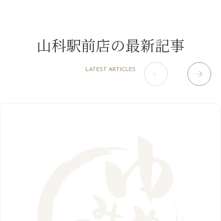
山科駅前店
（98）
9月
（8）
みだらし豆☆
12月
（1）
3月
（14）
2022年
10月
（13）
枚方店
（106）
8月
（8）
夏こそ足のむくみ対策♪
11月
（4）
2月
（11）
9月
（13）
淀屋橋odona店
12月
（6）
（21）
7月
（9）
山科駅前店の最新記事
2021年
10月
（5）
1月
（10）
8月
（15）
肥後橋店
11月
（5）
（26）
6月
（10）
9月
（4）
12月
（6）
7月
（16）
2020年
草津店
10月
（44）
（8）
5月
（10）
LATEST ARTICLES
8月
（5）
11月
（8）
3月
（1）
西院店
9月
（126）
（7）
4月
（12）
12月
（10）
6月
（3）
2019年
10月
（9）
1月
（1）
阪急グランドビル店
8月
（7）
（18）
3月
（13）
11月
（8）
5月
（5）
9月
（8）
12月
（9）
高槻店
7月
（121）
（5）
2月
（12）
2018年
10月
（10）
4月
（6）
8月
（7）
11月
（8）
6月
（9）
1月
（9）
9月
（9）
3月
（5）
12月
（36）
7月
（9）
2017年
10月
（9）
5月
（9）
8月
（10）
2月
（5）
11月
（36）
6月
（8）
9月
（6）
4月
（6）
12月
（9）
7月
（8）
1月
（5）
2016年
10月
（23）
5月
（9）
8月
（10）
3月
（9）
11月
（17）
6月
（8）
9月
（6）
4月
（9）
12月
（18）
7月
（6）
2月
（8）
10月
（10）
5月
（10）
8月
（10）
3月
（9）
11月
（20）
6月
（8）
1月
（7）
9月
（14）
4月
（13）