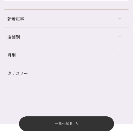
新着記事
店舗別
どのくらいのペースで通うのがおすすめ？
冷房の効きすぎた場所にずっといると、、、
月別
さがの温泉天山の湯店
（9）
山科駅前店24周年！
デュー阪急山田店
（24）
自律神経を整えて暑い夏を元気に過ごしましょう！
カテゴリー
伏見大手筋店
（77）
帰省前に体を整えておくメリット
2026年
北山店
（93）
夏の疲れを感じていませんか？「夏バテ爽快コース」のご紹介🌿
8月
（3）
プライベート
（815）
2025年
十三店
（136）
金券キャンペーン真っ最中です！！
7月
（11）
サロンのNEWS
（200）
四条大宮店
（108）
12月
（8）
意外と？夏にお勧めな組み合わせ☆
2024年
6月
（11）
おすすめメニュー
（98）
四条河原町店
（122）
11月
（11）
夏本番！お祭り、花火とゆめみしと…
5月
（12）
その他
（58）
12月
（11）
一覧へ戻る
四条烏丸店
（158）
2023年
10月
（9）
白髪対策(◎_◎)
4月
（11）
11月
（15）