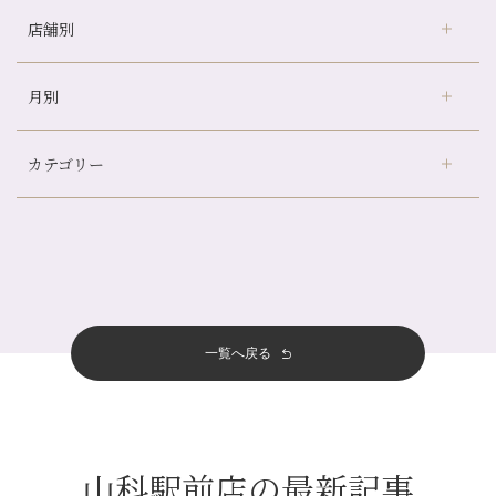
店舗別
冷房の効きすぎた場所にずっといると、、、
山科駅前店24周年！
月別
さがの温泉天山の湯店
（9）
自律神経を整えて暑い夏を元気に過ごしましょう！
デュー阪急山田店
（24）
帰省前に体を整えておくメリット
カテゴリー
伏見大手筋店
（77）
夏の疲れを感じていませんか？「夏バテ爽快コース」のご紹介🌿
2026年
北山店
（93）
金券キャンペーン真っ最中です！！
8月
（2）
プライベート
（815）
2025年
十三店
（136）
意外と？夏にお勧めな組み合わせ☆
7月
（11）
サロンのNEWS
（200）
四条大宮店
（108）
12月
（8）
夏本番！お祭り、花火とゆめみしと…
2024年
6月
（11）
おすすめメニュー
（98）
四条河原町店
（121）
11月
（11）
白髪対策(◎_◎)
5月
（12）
その他
（58）
12月
（11）
一覧へ戻る
四条烏丸店
（158）
2023年
10月
（9）
みだらし豆☆
4月
（11）
11月
（15）
山科駅前店
（98）
9月
（8）
夏こそ足のむくみ対策♪
12月
（1）
3月
（14）
2022年
10月
（13）
枚方店
（106）
8月
（8）
７月に入りましたね(*^^*)
11月
（4）
2月
（11）
9月
（13）
淀屋橋odona店
12月
（6）
（21）
7月
（9）
山科駅前店の最新記事
2021年
10月
（5）
1月
（10）
8月
（15）