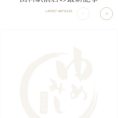
肥後橋店
11月
（5）
（26）
6月
（10）
9月
（4）
12月
（6）
7月
（16）
2020年
草津店
10月
（44）
（8）
5月
（10）
LATEST ARTICLES
8月
（5）
11月
（8）
3月
（1）
西院店
9月
（126）
（7）
4月
（12）
12月
（10）
6月
（3）
2019年
10月
（9）
1月
（1）
阪急グランドビル店
8月
（7）
（18）
3月
（13）
11月
（8）
5月
（5）
9月
（8）
12月
（9）
高槻店
7月
（121）
（5）
2月
（12）
2018年
10月
（10）
4月
（6）
8月
（7）
11月
（8）
6月
（9）
1月
（9）
9月
（9）
3月
（5）
12月
（36）
7月
（9）
2017年
10月
（9）
5月
（9）
8月
（10）
2月
（5）
11月
（36）
6月
（8）
9月
（6）
4月
（6）
12月
（9）
7月
（8）
1月
（5）
2016年
10月
（23）
5月
（9）
8月
（10）
3月
（9）
11月
（17）
6月
（8）
9月
（6）
4月
（9）
12月
（18）
7月
（6）
2月
（8）
10月
（10）
5月
（10）
8月
（10）
3月
（9）
11月
（20）
6月
（8）
1月
（7）
9月
（14）
4月
（13）
7月
（9）
2月
（10）
10月
（21）
5月
（7）
8月
（13）
3月
（10）
6月
（17）
1月
（9）
9月
（15）
4月
（14）
7月
（14）
2月
（10）
5月
（23）
8月
（24）
3月
（7）
6月
（22）
1月
（9）