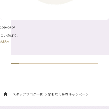
3月
（19）
6月
（15）
1月
（12）
4月
（21）
2月
（16）
5月
（13）
3月
（19）
1月
（8）
4月
（7）
2月
（16）
2026.05.07
1月
（10）
こいのぼり。
高槻店
スタッフブログ一覧
間もなく金券キャンペーン‼