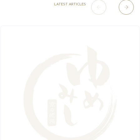
2020年
草津店
10月
（44）
（8）
5月
（10）
LATEST ARTICLES
8月
（5）
11月
（8）
3月
（1）
西院店
9月
（126）
（7）
4月
（12）
12月
（10）
6月
（3）
2019年
10月
（9）
1月
（1）
阪急グランドビル店
8月
（7）
（18）
3月
（13）
11月
（8）
5月
（5）
9月
（8）
12月
（9）
高槻店
7月
（121）
（5）
2月
（12）
2018年
10月
（10）
4月
（6）
8月
（7）
11月
（8）
6月
（9）
1月
（9）
9月
（9）
3月
（5）
12月
（36）
7月
（9）
2017年
10月
（9）
5月
（9）
8月
（10）
2月
（5）
11月
（36）
6月
（8）
9月
（6）
4月
（6）
12月
（9）
7月
（8）
1月
（5）
2016年
10月
（23）
5月
（9）
8月
（10）
3月
（9）
11月
（17）
6月
（8）
9月
（6）
4月
（9）
12月
（18）
7月
（6）
2月
（8）
10月
（10）
5月
（10）
8月
（10）
3月
（9）
11月
（20）
6月
（8）
1月
（7）
9月
（14）
4月
（13）
7月
（9）
2月
（10）
10月
（21）
5月
（7）
8月
（13）
3月
（10）
6月
（17）
1月
（9）
9月
（15）
4月
（14）
7月
（14）
2月
（10）
5月
（23）
8月
（24）
3月
（7）
6月
（22）
1月
（9）
4月
（23）
7月
（21）
2月
（9）
5月
（21）