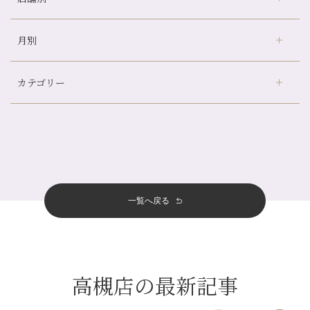
山科駅前店24周年！
月別
さがの温泉天山の湯店
（9）
自律神経を整えて暑い夏を元気に過ごしましょう！
デュー阪急山田店
（24）
帰省前に体を整えておくメリット
カテゴリー
伏見大手筋店
（77）
夏の疲れを感じていませんか？「夏バテ爽快コース」のご紹介🌿
2026年
北山店
（93）
金券キャンペーン真っ最中です！！
8月
（2）
プライベート
（815）
2025年
十三店
（136）
意外と？夏にお勧めな組み合わせ☆
7月
（11）
サロンのNEWS
（200）
四条大宮店
（108）
12月
（8）
夏本番！お祭り、花火とゆめみしと…
2024年
6月
（11）
おすすめメニュー
（98）
四条河原町店
（121）
11月
（11）
白髪対策(◎_◎)
5月
（12）
その他
（58）
12月
（11）
一覧へ戻る
四条烏丸店
（158）
2023年
10月
（9）
みだらし豆☆
4月
（11）
11月
（15）
山科駅前店
（98）
9月
（8）
夏こそ足のむくみ対策♪
12月
（1）
3月
（14）
2022年
10月
（13）
枚方店
（106）
8月
（8）
７月に入りましたね(*^^*)
11月
（4）
2月
（11）
9月
（13）
淀屋橋odona店
12月
（6）
（21）
7月
（9）
高槻店の最新記事
2021年
10月
（5）
1月
（10）
8月
（15）
肥後橋店
11月
（5）
（26）
6月
（10）
9月
（4）
12月
（6）
7月
（16）