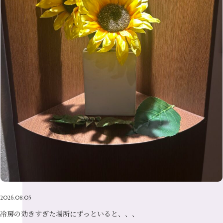
4月
（13）
7月
（9）
2月
（10）
10月
（21）
5月
（7）
8月
（13）
3月
（10）
6月
（17）
1月
（9）
9月
（15）
4月
（14）
7月
（14）
2月
（10）
5月
（23）
8月
（24）
3月
（7）
6月
（22）
1月
（9）
4月
（23）
7月
（21）
2月
（9）
5月
（21）
3月
（19）
6月
（15）
1月
（12）
4月
（21）
2月
（16）
5月
（13）
3月
（19）
1月
（8）
4月
（7）
2月
（16）
1月
（10）
2026.08.05
冷房の効きすぎた場所にずっといると、、、