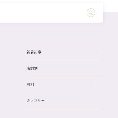
新着記事
店舗別
どのくらいのペースで通うのがおすすめ？
冷房の効きすぎた場所にずっといると、、、
月別
さがの温泉天山の湯店
（9）
山科駅前店24周年！
デュー阪急山田店
（24）
自律神経を整えて暑い夏を元気に過ごしまし
ょう！
カテゴリー
伏見大手筋店
（77）
2026年
帰省前に体を整えておくメリット
北山店
（93）
8月
（3）
夏の疲れを感じていませんか？「夏バテ爽快
プライベート
（815）
2025年