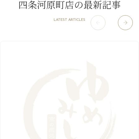
四条河原町店の最新記事
2021年
10月
（5）
1月
（10）
8月
（15）
肥後橋店
11月
（5）
（26）
6月
（10）
9月
（4）
12月
（6）
7月
（16）
2020年
草津店
10月
（44）
（8）
5月
（10）
LATEST ARTICLES
8月
（5）
11月
（8）
3月
（1）
西院店
9月
（126）
（7）
4月
（12）
12月
（10）
6月
（3）
2019年
10月
（9）
1月
（1）
阪急グランドビル店
8月
（7）
（18）
3月
（13）
11月
（8）
5月
（5）
9月
（8）
12月
（9）
高槻店
7月
（121）
（5）
2月
（12）
2018年
10月
（10）
4月
（6）
8月
（7）
11月
（8）
6月
（9）
1月
（9）
9月
（9）
3月
（5）
12月
（36）
7月
（9）
2017年
10月
（9）
5月
（9）
8月
（10）
2月
（5）
11月
（36）
6月
（8）
9月
（6）
4月
（6）
12月
（9）
7月
（8）
1月
（5）
2016年
10月
（23）
5月
（9）
8月
（10）
3月
（9）
11月
（17）
6月
（8）
9月
（6）
4月
（9）
12月
（18）
7月
（6）
2月
（8）
10月
（10）
5月
（10）
8月
（10）
3月
（9）
11月
（20）
6月
（8）
1月
（7）
9月
（14）
4月
（13）
7月
（9）
2月
（10）
10月
（21）
5月
（7）
8月
（13）
3月
（10）
6月
（17）
1月
（9）
9月
（15）
4月
（14）
7月
（14）
2月
（10）
5月
（23）