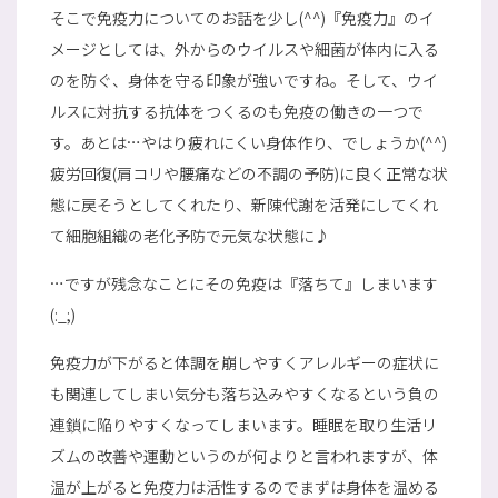
そこで免疫力についてのお話を少し(^^)『免疫力』のイ
メージとしては、外からのウイルスや細菌が体内に入る
のを防ぐ、身体を守る印象が強いですね。そして、ウイ
ルスに対抗する抗体をつくるのも免疫の働きの一つで
す。あとは…やはり疲れにくい身体作り、でしょうか(^^)
疲労回復(肩コリや腰痛などの不調の予防)に良く正常な状
態に戻そうとしてくれたり、新陳代謝を活発にしてくれ
て細胞組織の老化予防で元気な状態に♪
…ですが残念なことにその免疫は『落ちて』しまいます
(:_;)
免疫力が下がると体調を崩しやすくアレルギーの症状に
も関連してしまい気分も落ち込みやすくなるという負の
連鎖に陥りやすくなってしまいます。睡眠を取り生活リ
ズムの改善や運動というのが何よりと言われますが、体
温が上がると免疫力は活性するのでまずは身体を温める