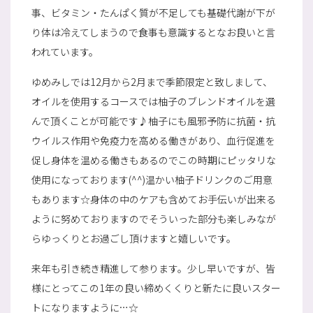
事、ビタミン・たんぱく質が不足しても基礎代謝が下が
り体は冷えてしまうので食事も意識するとなお良いと言
われています。
ゆめみしでは12月から2月まで季節限定と致しまして、
オイルを使用するコースでは柚子のブレンドオイルを選
んで頂くことが可能です♪柚子にも風邪予防に抗菌・抗
ウイルス作用や免疫力を高める働きがあり、血行促進を
促し身体を温める働きもあるのでこの時期にピッタリな
使用になっております(^^)温かい柚子ドリンクのご用意
もあります☆身体の中のケアも含めてお手伝いが出来る
ように努めておりますのでそういった部分も楽しみなが
らゆっくりとお過ごし頂けますと嬉しいです。
来年も引き続き精進して参ります。少し早いですが、皆
様にとってこの1年の良い締めくくりと新たに良いスター
トになりますように…☆