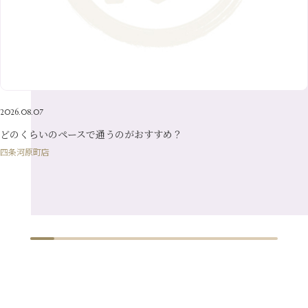
8月
（24）
3月
（7）
6月
（22）
1月
（9）
4月
（23）
7月
（21）
2月
（9）
5月
（21）
3月
（19）
6月
（15）
1月
（12）
4月
（21）
2月
（16）
5月
（13）
3月
（19）
1月
（8）
4月
（7）
2月
（16）
2026.08.07
1月
（10）
どのくらいのペースで通うのがおすすめ？
四条河原町店