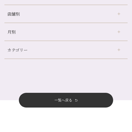
店舗別
どのくらいのペースで通うのがおすすめ？
冷房の効きすぎた場所にずっといると、、、
月別
さがの温泉天山の湯店
（9）
山科駅前店24周年！
デュー阪急山田店
（24）
自律神経を整えて暑い夏を元気に過ごしましょう！
カテゴリー
伏見大手筋店
（77）
帰省前に体を整えておくメリット
2026年
北山店
（93）
夏の疲れを感じていませんか？「夏バテ爽快コース」のご紹介🌿
8月
（3）
プライベート
（815）
2025年
十三店
（136）
金券キャンペーン真っ最中です！！
7月
（11）
サロンのNEWS
（200）
四条大宮店
（108）
12月
（8）
意外と？夏にお勧めな組み合わせ☆
2024年
6月
（11）
おすすめメニュー
（98）
四条河原町店
（122）
11月
（11）
夏本番！お祭り、花火とゆめみしと…
5月
（12）
その他
（58）
12月
（11）
一覧へ戻る
四条烏丸店
（158）
2023年
10月
（9）
白髪対策(◎_◎)
4月
（11）
11月
（15）
山科駅前店
（98）
9月
（8）
みだらし豆☆
12月
（1）
3月
（14）
2022年
10月
（13）
枚方店
（106）
8月
（8）
夏こそ足のむくみ対策♪
11月
（4）
2月
（11）
9月
（13）
淀屋橋odona店
12月
（6）
（21）
7月
（9）