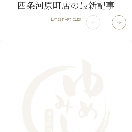
四条河原町店の最新記事
2021年
10月
（5）
1月
（10）
8月
（15）
肥後橋店
11月
（5）
（26）
6月
（10）
9月
（4）
12月
（6）
7月
（16）
2020年
草津店
10月
（44）
（8）
5月
（10）
LATEST ARTICLES
8月
（5）
11月
（8）
3月
（1）
西院店
9月
（126）
（7）
4月
（12）
12月
（10）
6月
（3）
2019年
10月
（9）
1月
（1）
阪急グランドビル店
8月
（7）
（18）
3月
（13）
11月
（8）
5月
（5）
9月
（8）
12月
（9）
高槻店
7月
（121）
（5）
2月
（12）
2018年
10月
（10）
4月
（6）
8月
（7）
11月
（8）
6月
（9）
1月
（9）
9月
（9）
3月
（5）
12月
（36）
7月
（9）
2017年
10月
（9）
5月
（9）
8月
（10）
2月
（5）
11月
（36）
6月
（8）
9月
（6）
4月
（6）
12月
（9）
7月
（8）
1月
（5）
2016年
10月
（23）
5月
（9）
8月
（10）
3月
（9）
11月
（17）
6月
（8）
9月
（6）
4月
（9）
12月
（18）
7月
（6）
2月
（8）
10月
（10）
5月
（10）
8月
（10）
3月
（9）
11月
（20）
6月
（8）
1月
（7）
9月
（14）
4月
（13）
7月
（9）
2月
（10）
10月
（21）
5月
（7）
8月
（13）
3月
（10）
6月
（17）
1月
（9）
9月
（15）
4月
（14）
7月
（14）
2月
（10）
5月
（23）