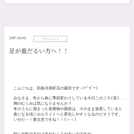
2017.04.10
プライベート
足が重だるい方へ！！
こんにちは、四条河原町店の森田です☆(*ﾟ▽ﾟ*)

みなさま、冬から春に季節変わりしている今日このごろ(笑)、、

脚のむくみは気になりませんか？

冬のうちに溜まった老廃物や脂肪は、そのまま放置していると

春になる頃にセルライトへと変化しやすくなるのだそうです。

いやだ～！要注意ですね！！(＞＜)

特に女性の方のは方がむくみやすいのですが、
