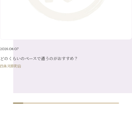
8月
（24）
3月
（7）
6月
（22）
1月
（9）
4月
（23）
7月
（21）
2月
（9）
5月
（21）
3月
（19）
6月
（15）
1月
（12）
4月
（21）
2月
（16）
5月
（13）
3月
（19）
1月
（8）
4月
（7）
2月
（16）
2026.08.07
1月
（10）
どのくらいのペースで通うのがおすすめ？
四条河原町店