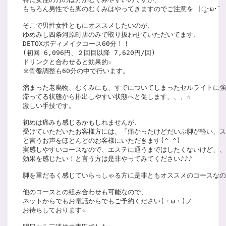
もちろん男性でも脚のむくみはやってきますのでご注意を |ू･ω･` )
そこで男性女性ともにオススメしたいのが、

ゆめみし四条河原町店のみで取り扱わせていただいてます、

DETOXボディメイクコース60分！！

(初回 6,096円、２回目以降 7,620円/回)

ドリンクと合わせると効果的☆

※骨盤調整も60分の中で行います。

溜まった老廃物、むくみにも、すでについてしまったセルライトに強
滞ってる状態から排出しやすい状態へと促します、、、☆

激しい手技です。

初めは痛みも感じるかもしれませんが、

受けていただいたお客様方には、「痛かったけどだいぶ脚が軽い、ス
と言うお声をほとんどのお客様にいただきます(^ ^)

実感しやすいコースなので、エステに通うまではしたくないけど、、

効果を感じたい！と言う方は是非やってみてください♪♪♪

脚を重だるく感じていらっしゃる方に是非ともオススメのコースなのです
他のコースとの組み合わせも可能なので、

ネットからでもお電話からでもご予約ください(・ω・)ノ

お待ちしております☆
