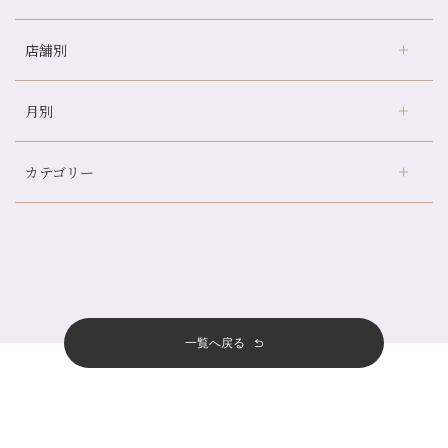
店舗別
どのくらいのペースで通うのがおすすめ？
冷房の効きすぎた場所にずっといると、、、
月別
さがの温泉天山の湯店
（9）
山科駅前店24周年！
デュー阪急山田店
（24）
自律神経を整えて暑い夏を元気に過ごしましょう！
カテゴリー
伏見大手筋店
（77）
帰省前に体を整えておくメリット
2026年
北山店
（93）
夏の疲れを感じていませんか？「夏バテ爽快コース」のご紹介🌿
8月
（3）
プライベート
（815）
2025年
十三店
（136）
金券キャンペーン真っ最中です！！
7月
（11）
サロンのNEWS
（200）
四条大宮店
（108）
12月
（8）
意外と？夏にお勧めな組み合わせ☆
2024年
6月
（11）
おすすめメニュー
（98）
四条河原町店
（122）
11月
（11）
夏本番！お祭り、花火とゆめみしと…
5月
（12）
その他
（58）
12月
（11）
一覧へ戻る
四条烏丸店
（158）
2023年
10月
（9）
白髪対策(◎_◎)
4月
（11）
11月
（15）
山科駅前店
（98）
9月
（8）
みだらし豆☆
12月
（1）
3月
（14）
2022年
10月
（13）
枚方店
（106）
8月
（8）
夏こそ足のむくみ対策♪
11月
（4）
2月
（11）
9月
（13）
淀屋橋odona店
12月
（6）
（21）
7月
（9）