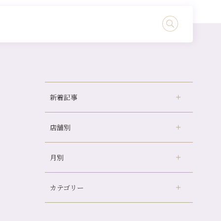
新着記事
店舗別
冷房の効きすぎた場所にずっといると、、、
山科駅前店24周年！
月別
さがの温泉天山の湯店
（9）
自律神経を整えて暑い夏を元気に過ごしまし
ょう！
デュー阪急山田店
（24）
帰省前に体を整えておくメリット
カテゴリー
伏見大手筋店
（77）
2026年
夏の疲れを感じていませんか？「夏バテ爽快
北山店
（93）
コース」のご紹介🌿
8月
（2）
プライベート
（815）
2025年