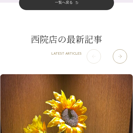
その他
（58）
12月
（11）
一覧へ戻る
四条烏丸店
（158）
2023年
10月
（9）
夏本番！お祭り、花火とゆめみしと…
4月
（11）
11月
（15）
山科駅前店
（98）
9月
（8）
白髪対策(◎_◎)
12月
（1）
3月
（14）
2022年
10月
（13）
枚方店
（106）
8月
（8）
みだらし豆☆
11月
（4）
2月
（11）
9月
（13）
淀屋橋odona店
12月
（6）
（21）
7月
（9）
西院店の最新記事
2021年
10月
（5）
1月
（10）
8月
（15）
肥後橋店
11月
（5）
（26）
6月
（10）
9月
（4）
12月
（6）
7月
（16）
2020年
草津店
10月
（44）
（8）
5月
（10）
LATEST ARTICLES
8月
（5）
11月
（8）
3月
（1）
西院店
9月
（126）
（7）
4月
（12）
12月
（10）
6月
（3）
2019年
10月
（9）
1月
（1）
阪急グランドビル店
8月
（7）
（18）
3月
（13）
11月
（8）
5月
（5）
9月
（8）
12月
（9）
高槻店
7月
（121）
（5）
2月
（12）
2018年
10月
（10）
4月
（6）
8月
（7）
11月
（8）
6月
（9）
1月
（9）
9月
（9）
3月
（5）
12月
（36）
7月
（9）
2017年
10月
（9）
5月
（9）
8月
（10）
2月
（5）
11月
（36）
6月
（8）
9月
（6）
4月
（6）
12月
（9）
7月
（8）
1月
（5）
2016年
10月
（23）
5月
（9）
8月
（10）
3月
（9）
11月
（17）
6月
（8）
9月
（6）
4月
（9）
12月
（18）
7月
（6）
2月
（8）
10月
（10）