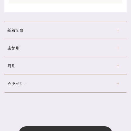
新着記事
店舗別
京都の夏といえば…
どのくらいのペースで通うのがおすすめ？
月別
さがの温泉天山の湯店
（9）
冷房の効きすぎた場所にずっといると、、、
デュー阪急山田店
（24）
山科駅前店24周年！
カテゴリー
伏見大手筋店
（77）
自律神経を整えて暑い夏を元気に過ごしましょう！
2026年
北山店
（93）
帰省前に体を整えておくメリット
8月
（4）
プライベート
（815）
2025年
十三店
（136）
夏の疲れを感じていませんか？「夏バテ爽快コース」のご紹介🌿
7月
（11）
サロンのNEWS
（201）
四条大宮店
（109）
12月
（8）
金券キャンペーン真っ最中です！！
2024年
6月
（11）
おすすめメニュー
（98）
四条河原町店
（122）
11月
（11）
意外と？夏にお勧めな組み合わせ☆
5月
（12）