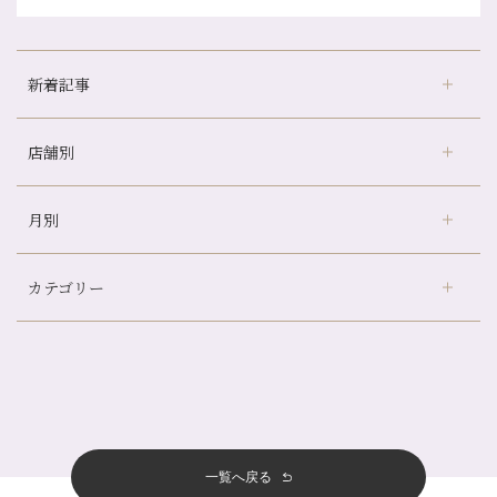
新着記事
店舗別
どのくらいのペースで通うのがおすすめ？
冷房の効きすぎた場所にずっといると、、、
月別
さがの温泉天山の湯店
（9）
山科駅前店24周年！
デュー阪急山田店
（24）
自律神経を整えて暑い夏を元気に過ごしましょう！
カテゴリー
伏見大手筋店
（77）
帰省前に体を整えておくメリット
2026年
北山店
（93）
夏の疲れを感じていませんか？「夏バテ爽快コース」のご紹介🌿
8月
（3）
プライベート
（815）
2025年
十三店
（136）
金券キャンペーン真っ最中です！！
7月
（11）
サロンのNEWS
（200）
四条大宮店
（108）
12月
（8）
意外と？夏にお勧めな組み合わせ☆
2024年
6月
（11）
おすすめメニュー
（98）
四条河原町店
（122）
11月
（11）
夏本番！お祭り、花火とゆめみしと…
5月
（12）
その他
（58）
12月
（11）
一覧へ戻る
四条烏丸店
（158）
2023年
10月
（9）
白髪対策(◎_◎)
4月
（11）