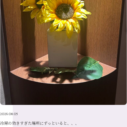
9月
（14）
4月
（13）
7月
（9）
2月
（10）
10月
（21）
5月
（7）
8月
（13）
3月
（10）
6月
（17）
1月
（9）
9月
（15）
4月
（14）
7月
（14）
2月
（10）
5月
（23）
8月
（24）
3月
（7）
6月
（22）
1月
（9）
4月
（23）
7月
（21）
2月
（9）
5月
（21）
3月
（19）
6月
（15）
1月
（12）
4月
（21）
2月
（16）
5月
（13）
3月
（19）
1月
（8）
4月
（7）
2月
（16）
1月
（10）
2026.08.05
冷房の効きすぎた場所にずっといると、、、