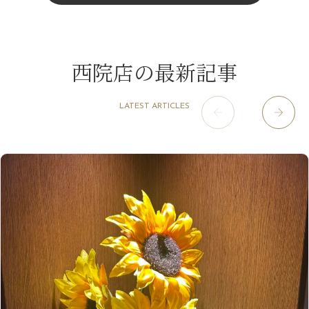
11月
（15）
山科駅前店
（98）
9月
（8）
みだらし豆☆
12月
（1）
3月
（14）
2022年
10月
（13）
枚方店
（106）
8月
（8）
夏こそ足のむくみ対策♪
11月
（4）
2月
（11）
9月
（13）
淀屋橋odona店
12月
（6）
（21）
7月
（9）
西院店の最新記事
2021年
10月
（5）
1月
（10）
8月
（15）
肥後橋店
11月
（5）
（26）
6月
（10）
9月
（4）
12月
（6）
7月
（16）
2020年
草津店
10月
（44）
（8）
5月
（10）
LATEST ARTICLES
8月
（5）
11月
（8）
3月
（1）
西院店
9月
（126）
（7）
4月
（12）
12月
（10）
6月
（3）
2019年
10月
（9）
1月
（1）
阪急グランドビル店
8月
（7）
（18）
3月
（13）
11月
（8）
5月
（5）
9月
（8）
12月
（9）
高槻店
7月
（121）
（5）
2月
（12）
2018年
10月
（10）
4月
（6）
8月
（7）
11月
（8）
6月
（9）
1月
（9）
9月
（9）
3月
（5）
12月
（36）
7月
（9）
2017年
10月
（9）
5月
（9）
8月
（10）
2月
（5）
11月
（36）
6月
（8）
9月
（6）
4月
（6）
12月
（9）
7月
（8）
1月
（5）
2016年
10月
（23）
5月
（9）
8月
（10）
3月
（9）
11月
（17）
6月
（8）
9月
（6）
4月
（9）
12月
（18）
7月
（6）
2月
（8）
10月
（10）
5月
（10）
8月
（10）
3月
（9）
11月
（20）
6月
（8）
1月
（7）