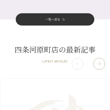
サロンのNEWS
（200）
四条大宮店
（108）
12月
（8）
意外と？夏にお勧めな組み合わせ☆
2024年
6月
（11）
おすすめメニュー
（98）
四条河原町店
（122）
11月
（11）
夏本番！お祭り、花火とゆめみしと…
5月
（12）
その他
（58）
12月
（11）
一覧へ戻る
四条烏丸店
（158）
2023年
10月
（9）
白髪対策(◎_◎)
4月
（11）
11月
（15）
山科駅前店
（98）
9月
（8）
みだらし豆☆
12月
（1）
3月
（14）
2022年
10月
（13）
枚方店
（106）
8月
（8）
夏こそ足のむくみ対策♪
11月
（4）
2月
（11）
9月
（13）
淀屋橋odona店
12月
（6）
（21）
7月
（9）
四条河原町店の最新記事
2021年
10月
（5）
1月
（10）
8月
（15）
肥後橋店
11月
（5）
（26）
6月
（10）
9月
（4）
12月
（6）
7月
（16）
2020年
草津店
10月
（44）
（8）
5月
（10）
LATEST ARTICLES
8月
（5）
11月
（8）
3月
（1）
西院店
9月
（126）
（7）
4月
（12）
12月
（10）
6月
（3）
2019年
10月
（9）
1月
（1）
阪急グランドビル店
8月
（7）
（18）
3月
（13）
11月
（8）
5月
（5）
9月
（8）
12月
（9）
高槻店
7月
（121）
（5）
2月
（12）
2018年
10月
（10）
4月
（6）
8月
（7）
11月
（8）
6月
（9）
1月
（9）
9月
（9）
3月
（5）
12月
（36）
7月
（9）
2017年
10月
（9）
5月
（9）
8月
（10）
2月
（5）
11月
（36）
6月
（8）
9月
（6）
4月
（6）