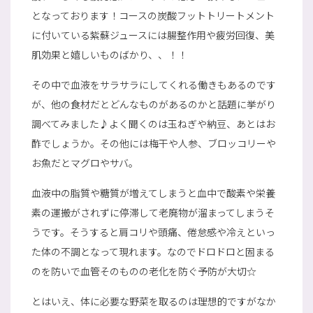
となっております！コースの炭酸フットトリートメント
に付いている紫蘇ジュースには腸整作用や疲労回復、美
肌効果と嬉しいものばかり、、！！
その中で血液をサラサラにしてくれる働きもあるのです
が、他の食材だとどんなものがあるのかと話題に挙がり
調べてみました♪よく聞くのは玉ねぎや納豆、あとはお
酢でしょうか。その他には梅干や人参、ブロッコリーや
お魚だとマグロやサバ。
血液中の脂質や糖質が増えてしまうと血中で酸素や栄養
素の運搬がされずに停滞して老廃物が溜まってしまうそ
うです。そうすると肩コリや頭痛、倦怠感や冷えといっ
た体の不調となって現れます。なのでドロドロと固まる
のを防いで血管そのものの老化を防ぐ予防が大切☆
とはいえ、体に必要な野菜を取るのは理想的ですがなか