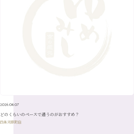
12月
（9）
7月
（8）
1月
（5）
2016年
10月
（23）
5月
（9）
8月
（10）
3月
（9）
11月
（17）
6月
（8）
9月
（6）
4月
（9）
12月
（18）
7月
（6）
2月
（8）
10月
（10）
5月
（10）
8月
（10）
3月
（9）
11月
（20）
6月
（8）
1月
（7）
9月
（14）
4月
（13）
7月
（9）
2月
（10）
10月
（21）
5月
（7）
8月
（13）
3月
（10）
6月
（17）
1月
（9）
9月
（15）
4月
（14）
7月
（14）
2月
（10）
5月
（23）
8月
（24）
3月
（7）
6月
（22）
1月
（9）
4月
（23）
7月
（21）
2月
（9）
5月
（21）
3月
（19）
6月
（15）
1月
（12）
4月
（21）
2月
（16）
5月
（13）
3月
（19）
1月
（8）
4月
（7）
2月
（16）
2026.08.07
1月
（10）
どのくらいのペースで通うのがおすすめ？
四条河原町店