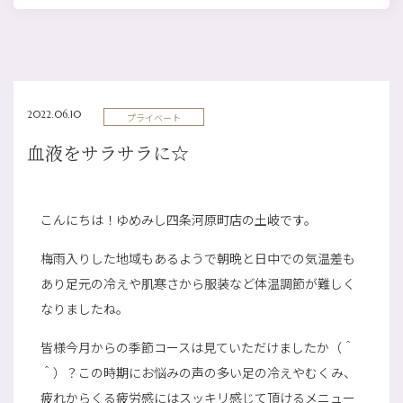
2022.06.10
プライベート
血液をサラサラに☆
こんにちは！ゆめみし四条河原町店の土岐です。
梅雨入りした地域もあるようで朝晩と日中での気温差も
あり足元の冷えや肌寒さから服装など体温調節が難しく
なりましたね。
皆様今月からの季節コースは見ていただけましたか（＾
＾）？この時期にお悩みの声の多い足の冷えやむくみ、
疲れからくる疲労感にはスッキリ感じて頂けるメニュー