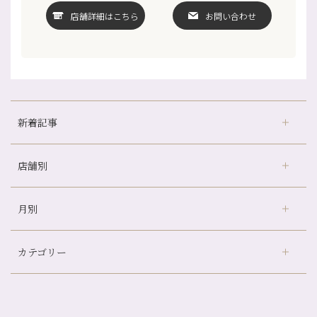
店舗詳細はこちら
お問い合わせ
新着記事
店舗別
どのくらいのペースで通うのがおすすめ？
冷房の効きすぎた場所にずっといると、、、
月別
さがの温泉天山の湯店
（9）
山科駅前店24周年！
デュー阪急山田店
（24）
自律神経を整えて暑い夏を元気に過ごしましょう！
カテゴリー
伏見大手筋店
（77）
帰省前に体を整えておくメリット
2026年
北山店
（93）
夏の疲れを感じていませんか？「夏バテ爽快コース」のご紹介🌿
8月
（3）
プライベート
（815）
2025年
十三店
（136）
金券キャンペーン真っ最中です！！
7月
（11）