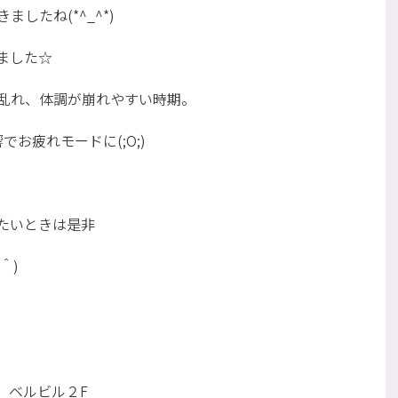
したね(*^_^*)
ました☆
乱れ、体調が崩れやすい時期。
お疲れモードに(;O;)
たいときは是非
＾)
5 ベルビル２F