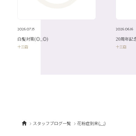
2026.07.15
2026.06.16
白髪対策(◎_◎)
20周年記
十三店
十三店
スタッフブログ一覧
花粉症到来(;_;)