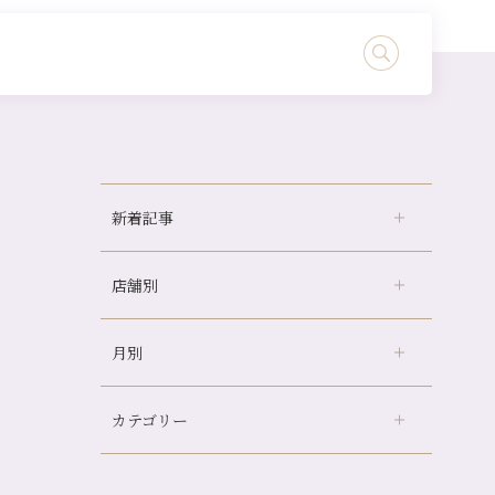
新着記事
店舗別
冷房の効きすぎた場所にずっといると、、、
山科駅前店24周年！
月別
さがの温泉天山の湯店
（9）
自律神経を整えて暑い夏を元気に過ごしまし
ょう！
デュー阪急山田店
（24）
帰省前に体を整えておくメリット
カテゴリー
伏見大手筋店
（77）
2026年
夏の疲れを感じていませんか？「夏バテ爽快
北山店
（93）
コース」のご紹介🌿
8月
（2）
プライベート
（815）
2025年