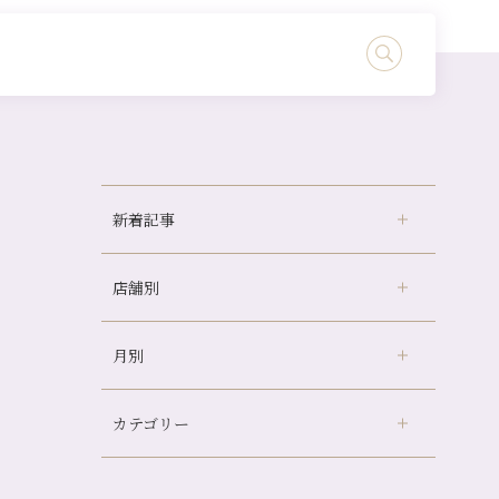
新着記事
店舗別
冷房の効きすぎた場所にずっといると、、、
山科駅前店24周年！
月別
さがの温泉天山の湯店
（9）
自律神経を整えて暑い夏を元気に過ごしまし
ょう！
デュー阪急山田店
（24）
帰省前に体を整えておくメリット
カテゴリー
伏見大手筋店
（77）
2026年
夏の疲れを感じていませんか？「夏バテ爽快
北山店
（93）
コース」のご紹介🌿
8月
（2）
プライベート
（815）
2025年