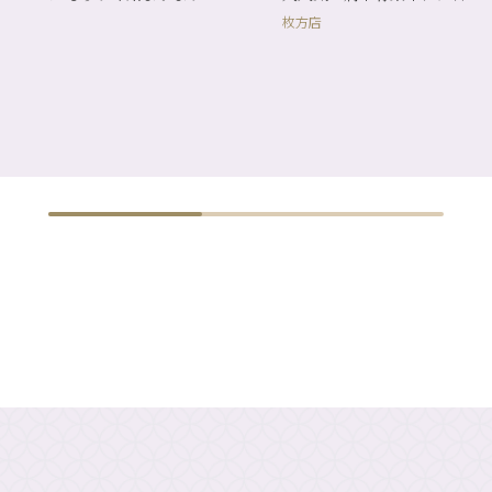
枚方店
！