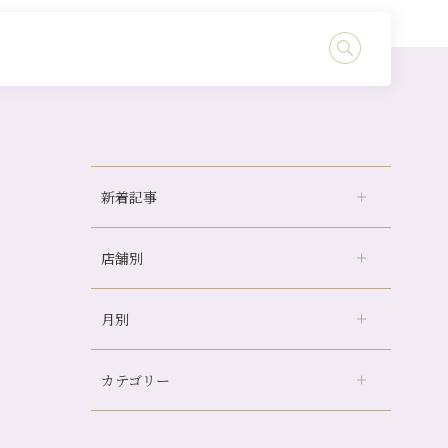
新着記事
店舗別
どのくらいのペースで通うのがおすすめ？
冷房の効きすぎた場所にずっといると、、、
月別
さがの温泉天山の湯店
（9）
山科駅前店24周年！
デュー阪急山田店
（24）
自律神経を整えて暑い夏を元気に過ごしまし
ょう！
カテゴリー
伏見大手筋店
（77）
2026年
帰省前に体を整えておくメリット
北山店
（93）
8月
（3）
夏の疲れを感じていませんか？「夏バテ爽快
プライベート
（815）
2025年