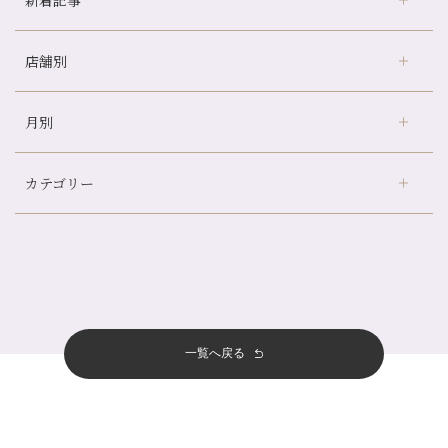
店舗別
冷房の効きすぎた場所にずっといると、、、
山科駅前店24周年！
月別
さがの温泉天山の湯店
（9）
自律神経を整えて暑い夏を元気に過ごしましょう！
デュー阪急山田店
（24）
帰省前に体を整えておくメリット
カテゴリー
伏見大手筋店
（77）
夏の疲れを感じていませんか？「夏バテ爽快コース」のご紹介🌿
2026年
北山店
（93）
金券キャンペーン真っ最中です！！
8月
（2）
プライベート
（815）
2025年
十三店
（136）
意外と？夏にお勧めな組み合わせ☆
7月
（11）
サロンのNEWS
（200）
四条大宮店
（108）
12月
（8）
夏本番！お祭り、花火とゆめみしと…
2024年
6月
（11）
おすすめメニュー
（98）
四条河原町店
（121）
11月
（11）
白髪対策(◎_◎)
5月
（12）
その他
（58）
12月
（11）
一覧へ戻る
四条烏丸店
（158）
2023年
10月
（9）
みだらし豆☆
4月
（11）
11月
（15）
山科駅前店
（98）
9月
（8）
夏こそ足のむくみ対策♪
12月
（1）
3月
（14）
2022年
10月
（13）
枚方店
（106）
8月
（8）
７月に入りましたね(*^^*)
11月
（4）
2月
（11）
9月
（13）