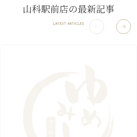
淀屋橋odona店
12月
（6）
（21）
7月
（9）
山科駅前店の最新記事
2021年
10月
（5）
1月
（10）
8月
（15）
肥後橋店
11月
（5）
（26）
6月
（10）
9月
（4）
12月
（6）
7月
（16）
2020年
草津店
10月
（44）
（8）
5月
（10）
LATEST ARTICLES
8月
（5）
11月
（8）
3月
（1）
西院店
9月
（126）
（7）
4月
（12）
12月
（10）
6月
（3）
2019年
10月
（9）
1月
（1）
阪急グランドビル店
8月
（7）
（18）
3月
（13）
11月
（8）
5月
（5）
9月
（8）
12月
（9）
高槻店
7月
（121）
（5）
2月
（12）
2018年
10月
（10）
4月
（6）
8月
（7）
11月
（8）
6月
（9）
1月
（9）
9月
（9）
3月
（5）
12月
（36）
7月
（9）
2017年
10月
（9）
5月
（9）
8月
（10）
2月
（5）
11月
（36）
6月
（8）
9月
（6）
4月
（6）
12月
（9）
7月
（8）
1月
（5）
2016年
10月
（23）
5月
（9）
8月
（10）
3月
（9）
11月
（17）
6月
（8）
9月
（6）
4月
（9）
12月
（18）
7月
（6）
2月
（8）
10月
（10）
5月
（10）
8月
（10）
3月
（9）
11月
（20）
6月
（8）
1月
（7）
9月
（14）
4月
（13）
7月
（9）
2月
（10）
10月
（21）
5月
（7）
8月
（13）
3月
（10）
6月
（17）
1月
（9）
9月
（15）
4月
（14）
7月
（14）
2月
（10）