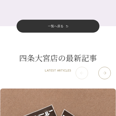
十三店
（136）
金券キャンペーン真っ最中です！！
7月
（11）
サロンのNEWS
（200）
四条大宮店
（108）
12月
（8）
意外と？夏にお勧めな組み合わせ☆
2024年
6月
（11）
おすすめメニュー
（98）
四条河原町店
（122）
11月
（11）
夏本番！お祭り、花火とゆめみしと…
5月
（12）
その他
（58）
12月
（11）
一覧へ戻る
四条烏丸店
（158）
2023年
10月
（9）
白髪対策(◎_◎)
4月
（11）
11月
（15）
山科駅前店
（98）
9月
（8）
みだらし豆☆
12月
（1）
3月
（14）
2022年
10月
（13）
枚方店
（106）
8月
（8）
夏こそ足のむくみ対策♪
11月
（4）
2月
（11）
9月
（13）
淀屋橋odona店
12月
（6）
（21）
7月
（9）
四条大宮店の最新記事
2021年
10月
（5）
1月
（10）
8月
（15）
肥後橋店
11月
（5）
（26）
6月
（10）
9月
（4）
12月
（6）
7月
（16）
2020年
草津店
10月
（44）
（8）
5月
（10）
LATEST ARTICLES
8月
（5）
11月
（8）
3月
（1）
西院店
9月
（126）
（7）
4月
（12）
12月
（10）
6月
（3）
2019年
10月
（9）
1月
（1）
阪急グランドビル店
8月
（7）
（18）
3月
（13）
11月
（8）
5月
（5）
9月
（8）
12月
（9）
高槻店
7月
（121）
（5）
2月
（12）
2018年
10月
（10）
4月
（6）
8月
（7）
11月
（8）
6月
（9）
1月
（9）
9月
（9）
3月
（5）
12月
（36）
7月
（9）
2017年
10月
（9）
5月
（9）
8月
（10）
2月
（5）