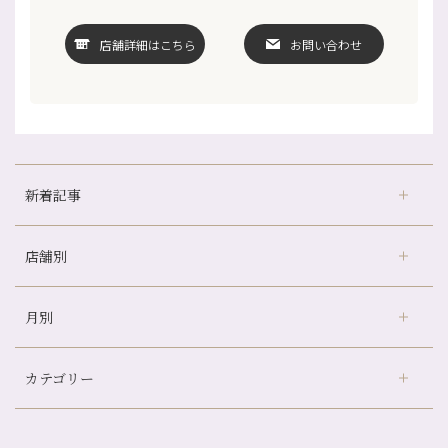
店舗詳細はこちら
お問い合わせ
新着記事
店舗別
どのくらいのペースで通うのがおすすめ？
冷房の効きすぎた場所にずっといると、、、
月別
さがの温泉天山の湯店
（9）
山科駅前店24周年！
デュー阪急山田店
（24）
自律神経を整えて暑い夏を元気に過ごしましょう！
カテゴリー
伏見大手筋店
（77）
帰省前に体を整えておくメリット
2026年
北山店
（93）
夏の疲れを感じていませんか？「夏バテ爽快コース」のご紹介🌿
8月
（3）
プライベート
（815）
2025年