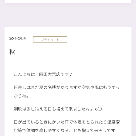
2019.09.19
プライベート
秋
こんにちは！四条大宮店です♪
日差しはまだ夏の名残がありますが空気や風はもうすっ
かり秋。
朝晩は少し冷える日も増えて来ましたね.。o○
日が出ているときにかいた汗で体温をとられたり温度変
化等で体調を崩しやすくなることも増えて来そうです