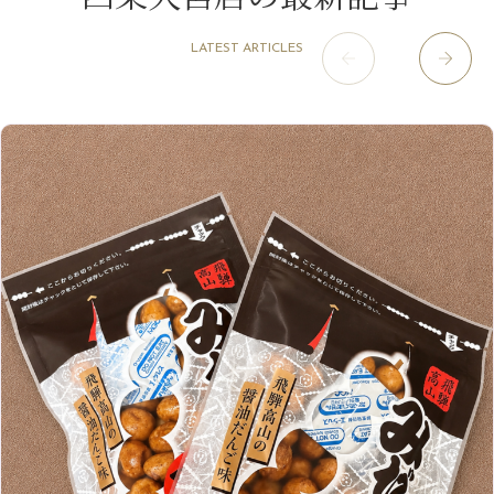
肥後橋店
11月
（5）
（26）
6月
（10）
9月
（4）
12月
（6）
7月
（16）
2020年
草津店
10月
（44）
（8）
5月
（10）
LATEST ARTICLES
8月
（5）
11月
（8）
3月
（1）
西院店
9月
（126）
（7）
4月
（12）
12月
（10）
6月
（3）
2019年
10月
（9）
1月
（1）
阪急グランドビル店
8月
（7）
（18）
3月
（13）
11月
（8）
5月
（5）
9月
（8）
12月
（9）
高槻店
7月
（121）
（5）
2月
（12）
2018年
10月
（10）
4月
（6）
8月
（7）
11月
（8）
6月
（9）
1月
（9）
9月
（9）
3月
（5）
12月
（36）
7月
（9）
2017年
10月
（9）
5月
（9）
8月
（10）
2月
（5）
11月
（36）
6月
（8）
9月
（6）
4月
（6）
12月
（9）
7月
（8）
1月
（5）
2016年
10月
（23）
5月
（9）
8月
（10）
3月
（9）
11月
（17）
6月
（8）
9月
（6）
4月
（9）
12月
（18）
7月
（6）
2月
（8）
10月
（10）
5月
（10）
8月
（10）
3月
（9）
11月
（20）
6月
（8）
1月
（7）
9月
（14）
4月
（13）
7月
（9）
2月
（10）
10月
（21）
5月
（7）
8月
（13）
3月
（10）
6月
（17）
1月
（9）
9月
（15）
4月
（14）
7月
（14）
2月
（10）
5月
（23）
8月
（24）
3月
（7）
6月
（22）
1月
（9）