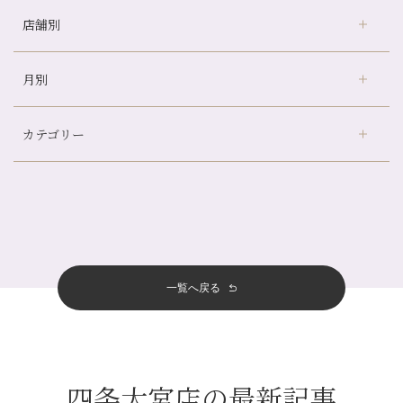
店舗別
どのくらいのペースで通うのがおすすめ？
冷房の効きすぎた場所にずっといると、、、
月別
さがの温泉天山の湯店
（9）
山科駅前店24周年！
デュー阪急山田店
（24）
自律神経を整えて暑い夏を元気に過ごしましょう！
カテゴリー
伏見大手筋店
（77）
帰省前に体を整えておくメリット
2026年
北山店
（93）
夏の疲れを感じていませんか？「夏バテ爽快コース」のご紹介🌿
8月
（3）
プライベート
（815）
2025年
十三店
（136）
金券キャンペーン真っ最中です！！
7月
（11）
サロンのNEWS
（200）
四条大宮店
（108）
12月
（8）
意外と？夏にお勧めな組み合わせ☆
2024年
6月
（11）
おすすめメニュー
（98）
四条河原町店
（122）
11月
（11）
夏本番！お祭り、花火とゆめみしと…
5月
（12）
その他
（58）
12月
（11）
一覧へ戻る
四条烏丸店
（158）
2023年
10月
（9）
白髪対策(◎_◎)
4月
（11）
11月
（15）
山科駅前店
（98）
9月
（8）
みだらし豆☆
12月
（1）
3月
（14）
2022年
10月
（13）
枚方店
（106）
8月
（8）
夏こそ足のむくみ対策♪
11月
（4）
2月
（11）
9月
（13）
淀屋橋odona店
12月
（6）
（21）
7月
（9）
四条大宮店の最新記事
2021年
10月
（5）
1月
（10）
8月
（15）