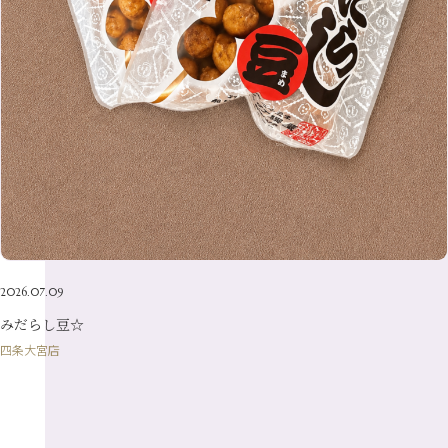
4月
（23）
7月
（21）
2月
（9）
5月
（21）
3月
（19）
6月
（15）
1月
（12）
4月
（21）
2月
（16）
5月
（13）
3月
（19）
1月
（8）
4月
（7）
2月
（16）
1月
（10）
2026.07.09
みだらし豆☆
四条大宮店