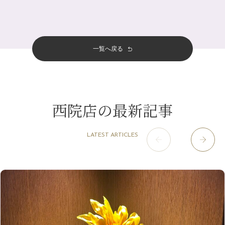
金券キャンペーン真っ最中です！！
7月
（11）
サロンのNEWS
（200）
四条大宮店
（108）
12月
（8）
意外と？夏にお勧めな組み合わせ☆
2024年
6月
（11）
おすすめメニュー
（98）
四条河原町店
（122）
11月
（11）
夏本番！お祭り、花火とゆめみしと…
5月
（12）
その他
（58）
12月
（11）
一覧へ戻る
四条烏丸店
（158）
2023年
10月
（9）
白髪対策(◎_◎)
4月
（11）
11月
（15）
山科駅前店
（98）
9月
（8）
みだらし豆☆
12月
（1）
3月
（14）
2022年
10月
（13）
枚方店
（106）
8月
（8）
夏こそ足のむくみ対策♪
11月
（4）
2月
（11）
9月
（13）
淀屋橋odona店
12月
（6）
（21）
7月
（9）
西院店の最新記事
2021年
10月
（5）
1月
（10）
8月
（15）
肥後橋店
11月
（5）
（26）
6月
（10）
9月
（4）
12月
（6）
7月
（16）
2020年
草津店
10月
（44）
（8）
5月
（10）
LATEST ARTICLES
8月
（5）
11月
（8）
3月
（1）
西院店
9月
（126）
（7）
4月
（12）
12月
（10）
6月
（3）
2019年
10月
（9）
1月
（1）
阪急グランドビル店
8月
（7）
（18）
3月
（13）
11月
（8）
5月
（5）
9月
（8）
12月
（9）
高槻店
7月
（121）
（5）
2月
（12）
2018年
10月
（10）
4月
（6）
8月
（7）
11月
（8）
6月
（9）
1月
（9）
9月
（9）
3月
（5）
12月
（36）
7月
（9）
2017年
10月
（9）
5月
（9）
8月
（10）
2月
（5）
11月
（36）