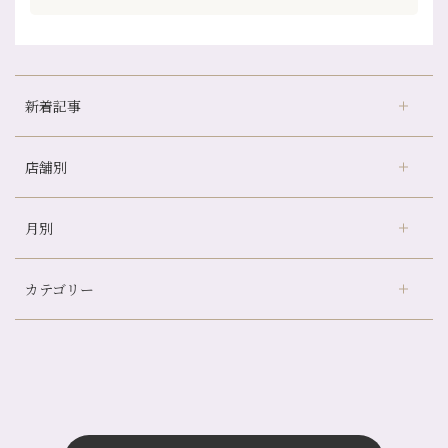
新着記事
店舗別
京都の夏といえば…
どのくらいのペースで通うのがおすすめ？
月別
さがの温泉天山の湯店
（9）
冷房の効きすぎた場所にずっといると、、、
デュー阪急山田店
（24）
山科駅前店24周年！
カテゴリー
伏見大手筋店
（77）
自律神経を整えて暑い夏を元気に過ごしましょう！
2026年
北山店
（93）
帰省前に体を整えておくメリット
8月
（4）
プライベート
（815）
2025年
十三店
（136）
夏の疲れを感じていませんか？「夏バテ爽快コース」のご紹介🌿
7月
（11）
サロンのNEWS
（201）
四条大宮店
（109）
12月
（8）
金券キャンペーン真っ最中です！！
2024年
6月
（11）
おすすめメニュー
（98）
四条河原町店
（122）
11月
（11）
意外と？夏にお勧めな組み合わせ☆
5月
（12）