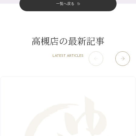
その他
（58）
12月
（11）
一覧へ戻る
四条烏丸店
（158）
2023年
10月
（9）
夏本番！お祭り、花火とゆめみしと…
4月
（11）
11月
（15）
山科駅前店
（98）
9月
（8）
白髪対策(◎_◎)
12月
（1）
3月
（14）
2022年
10月
（13）
枚方店
（106）
8月
（8）
みだらし豆☆
11月
（4）
2月
（11）
9月
（13）
淀屋橋odona店
12月
（6）
（21）
7月
（9）
高槻店の最新記事
2021年
10月
（5）
1月
（10）
8月
（15）
肥後橋店
11月
（5）
（26）
6月
（10）
9月
（4）
12月
（6）
7月
（16）
2020年
草津店
10月
（44）
（8）
5月
（10）
LATEST ARTICLES
8月
（5）
11月
（8）
3月
（1）
西院店
9月
（126）
（7）
4月
（12）
12月
（10）
6月
（3）
2019年
10月
（9）
1月
（1）
阪急グランドビル店
8月
（7）
（18）
3月
（13）
11月
（8）
5月
（5）
9月
（8）
12月
（9）
高槻店
7月
（121）
（5）
2月
（12）
2018年
10月
（10）
4月
（6）
8月
（7）
11月
（8）
6月
（9）
1月
（9）
9月
（9）
3月
（5）
12月
（36）
7月
（9）
2017年
10月
（9）
5月
（9）
8月
（10）
2月
（5）
11月
（36）
6月
（8）
9月
（6）
4月
（6）
12月
（9）
7月
（8）
1月
（5）
2016年
10月
（23）
5月
（9）
8月
（10）
3月
（9）
11月
（17）
6月
（8）
9月
（6）
4月
（9）
12月
（18）
7月
（6）
2月
（8）