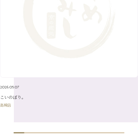
10月
（10）
5月
（10）
8月
（10）
3月
（9）
11月
（20）
6月
（8）
1月
（7）
9月
（14）
4月
（13）
7月
（9）
2月
（10）
10月
（21）
5月
（7）
8月
（13）
3月
（10）
6月
（17）
1月
（9）
9月
（15）
4月
（14）
7月
（14）
2月
（10）
5月
（23）
8月
（24）
3月
（7）
6月
（22）
1月
（9）
4月
（23）
7月
（21）
2月
（9）
5月
（21）
3月
（19）
6月
（15）
1月
（12）
4月
（21）
2月
（16）
5月
（13）
3月
（19）
1月
（8）
4月
（7）
2月
（16）
2026.05.07
1月
（10）
こいのぼり。
高槻店