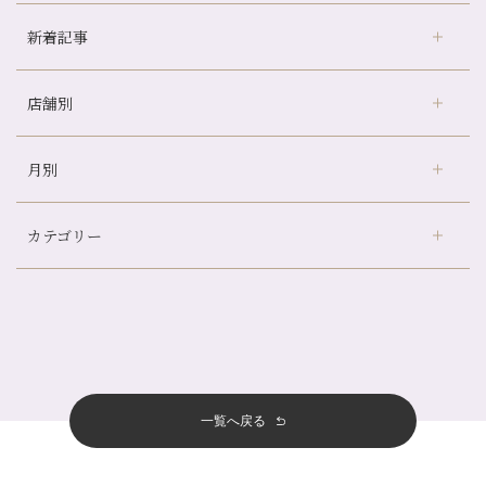
新着記事
店舗別
冷房の効きすぎた場所にずっといると、、、
山科駅前店24周年！
月別
さがの温泉天山の湯店
（9）
自律神経を整えて暑い夏を元気に過ごしましょう！
デュー阪急山田店
（24）
帰省前に体を整えておくメリット
カテゴリー
伏見大手筋店
（77）
夏の疲れを感じていませんか？「夏バテ爽快コース」のご紹介🌿
2026年
北山店
（93）
金券キャンペーン真っ最中です！！
8月
（2）
プライベート
（815）
2025年
十三店
（136）
意外と？夏にお勧めな組み合わせ☆
7月
（11）
サロンのNEWS
（200）
四条大宮店
（108）
12月
（8）
夏本番！お祭り、花火とゆめみしと…
2024年
6月
（11）
おすすめメニュー
（98）
四条河原町店
（121）
11月
（11）
白髪対策(◎_◎)
5月
（12）
その他
（58）
12月
（11）
一覧へ戻る
四条烏丸店
（158）
2023年
10月
（9）
みだらし豆☆
4月
（11）
11月
（15）
山科駅前店
（98）
9月
（8）
夏こそ足のむくみ対策♪
12月
（1）
3月
（14）
2022年
10月
（13）