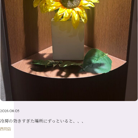
6月
（17）
1月
（9）
9月
（15）
4月
（14）
7月
（14）
2月
（10）
5月
（23）
8月
（24）
3月
（7）
6月
（22）
1月
（9）
4月
（23）
7月
（21）
2月
（9）
5月
（21）
3月
（19）
6月
（15）
1月
（12）
4月
（21）
2月
（16）
5月
（13）
3月
（19）
1月
（8）
4月
（7）
2月
（16）
1月
（10）
2026.08.05
冷房の効きすぎた場所にずっといると、、、
西院店