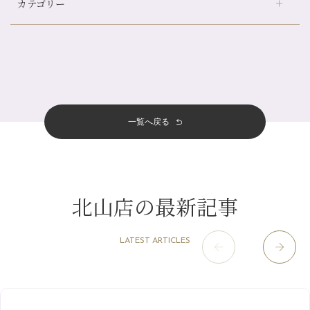
カテゴリー
伏見大手筋店
（77）
帰省前に体を整えておくメリット
2026年
北山店
（93）
夏の疲れを感じていませんか？「夏バテ爽快コース」のご紹介🌿
8月
（3）
プライベート
（815）
2025年
十三店
（136）
金券キャンペーン真っ最中です！！
7月
（11）
サロンのNEWS
（200）
四条大宮店
（108）
12月
（8）
意外と？夏にお勧めな組み合わせ☆
2024年
6月
（11）
おすすめメニュー
（98）
四条河原町店
（122）
11月
（11）
夏本番！お祭り、花火とゆめみしと…
5月
（12）
その他
（58）
12月
（11）
一覧へ戻る
四条烏丸店
（158）
2023年
10月
（9）
白髪対策(◎_◎)
4月
（11）
11月
（15）
山科駅前店
（98）
9月
（8）
みだらし豆☆
12月
（1）
3月
（14）
2022年
10月
（13）
枚方店
（106）
8月
（8）
夏こそ足のむくみ対策♪
11月
（4）
2月
（11）
9月
（13）
淀屋橋odona店
12月
（6）
（21）
7月
（9）
北山店の最新記事
2021年
10月
（5）
1月
（10）
8月
（15）
肥後橋店
11月
（5）
（26）
6月
（10）
9月
（4）
12月
（6）
7月
（16）
2020年
草津店
10月
（44）
（8）
5月
（10）
LATEST ARTICLES
8月
（5）
11月
（8）
3月
（1）
西院店
9月
（126）
（7）
4月
（12）
12月
（10）
6月
（3）
2019年
10月
（9）
1月
（1）
阪急グランドビル店
8月
（7）
（18）
3月
（13）
11月
（8）
5月
（5）
9月
（8）
12月
（9）
高槻店
7月
（121）
（5）
2月
（12）