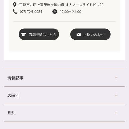
京都市北区上賀茂岩ヶ垣内町14-3 ノースサイドビル2F
075-724-0054
12:00～21:00
店舗詳細はこちら
お問い合わせ
新着記事
店舗別
どのくらいのペースで通うのがおすすめ？
冷房の効きすぎた場所にずっといると、、、
月別
さがの温泉天山の湯店
（9）
山科駅前店24周年！
デュー阪急山田店
（24）
自律神経を整えて暑い夏を元気に過ごしましょう！