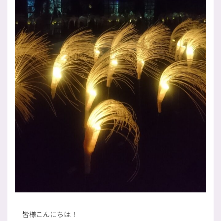
皆様こんにちは！