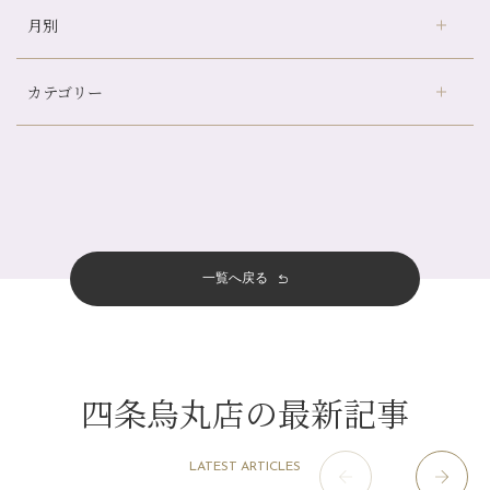
月別
さがの温泉天山の湯店
（9）
山科駅前店24周年！
デュー阪急山田店
（24）
自律神経を整えて暑い夏を元気に過ごしましょう！
カテゴリー
伏見大手筋店
（77）
帰省前に体を整えておくメリット
2026年
北山店
（93）
夏の疲れを感じていませんか？「夏バテ爽快コース」のご紹介🌿
8月
（3）
プライベート
（815）
2025年
十三店
（136）
金券キャンペーン真っ最中です！！
7月
（11）
サロンのNEWS
（200）
四条大宮店
（108）
12月
（8）
意外と？夏にお勧めな組み合わせ☆
2024年
6月
（11）
おすすめメニュー
（98）
四条河原町店
（122）
11月
（11）
夏本番！お祭り、花火とゆめみしと…
5月
（12）
その他
（58）
12月
（11）
一覧へ戻る
四条烏丸店
（158）
2023年
10月
（9）
白髪対策(◎_◎)
4月
（11）
11月
（15）
山科駅前店
（98）
9月
（8）
みだらし豆☆
12月
（1）
3月
（14）
2022年
10月
（13）
枚方店
（106）
8月
（8）
夏こそ足のむくみ対策♪
11月
（4）
2月
（11）
9月
（13）
淀屋橋odona店
12月
（6）
（21）
7月
（9）
四条烏丸店の最新記事
2021年
10月
（5）
1月
（10）
8月
（15）
肥後橋店
11月
（5）
（26）
6月
（10）
9月
（4）
12月
（6）
7月
（16）
2020年
草津店
10月
（44）
（8）
5月
（10）
LATEST ARTICLES
8月
（5）
11月
（8）
3月
（1）