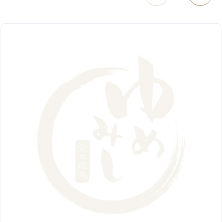
西院店
9月
（126）
（7）
4月
（12）
12月
（10）
6月
（3）
2019年
10月
（9）
1月
（1）
阪急グランドビル店
8月
（7）
（18）
3月
（13）
11月
（8）
5月
（5）
9月
（8）
12月
（9）
高槻店
7月
（121）
（5）
2月
（12）
2018年
10月
（10）
4月
（6）
8月
（7）
11月
（8）
6月
（9）
1月
（9）
9月
（9）
3月
（5）
12月
（36）
7月
（9）
2017年
10月
（9）
5月
（9）
8月
（10）
2月
（5）
11月
（36）
6月
（8）
9月
（6）
4月
（6）
12月
（9）
7月
（8）
1月
（5）
2016年
10月
（23）
5月
（9）
8月
（10）
3月
（9）
11月
（17）
6月
（8）
9月
（6）
4月
（9）
12月
（18）
7月
（6）
2月
（8）
10月
（10）
5月
（10）
8月
（10）
3月
（9）
11月
（20）
6月
（8）
1月
（7）
9月
（14）
4月
（13）
7月
（9）
2月
（10）
10月
（21）
5月
（7）
8月
（13）
3月
（10）
6月
（17）
1月
（9）
9月
（15）
4月
（14）
7月
（14）
2月
（10）
5月
（23）
8月
（24）
3月
（7）
6月
（22）
1月
（9）
4月
（23）
7月
（21）
2月
（9）
5月
（21）
3月
（19）
6月
（15）
1月
（12）
4月
（21）