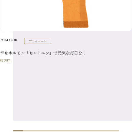
7月
（21）
2月
（9）
5月
（21）
3月
（19）
6月
（15）
1月
（12）
4月
（21）
2月
（16）
5月
（13）
3月
（19）
1月
（8）
4月
（7）
2月
（16）
2024.07.18
プライベート
1月
（10）
幸せホルモン「セロトニン」で元気な毎日を！
枚方店