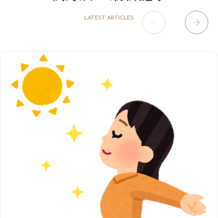
6月
（10）
9月
（4）
12月
（6）
7月
（16）
2020年
草津店
10月
（44）
（8）
5月
（10）
LATEST ARTICLES
8月
（5）
11月
（8）
3月
（1）
西院店
9月
（126）
（7）
4月
（12）
12月
（10）
6月
（3）
2019年
10月
（9）
1月
（1）
阪急グランドビル店
8月
（7）
（18）
3月
（13）
11月
（8）
5月
（5）
9月
（8）
12月
（9）
高槻店
7月
（121）
（5）
2月
（12）
2018年
10月
（10）
4月
（6）
8月
（7）
11月
（8）
6月
（9）
1月
（9）
9月
（9）
3月
（5）
12月
（36）
7月
（9）
2017年
10月
（9）
5月
（9）
8月
（10）
2月
（5）
11月
（36）
6月
（8）
9月
（6）
4月
（6）
12月
（9）
7月
（8）
1月
（5）
2016年
10月
（23）
5月
（9）
8月
（10）
3月
（9）
11月
（17）
6月
（8）
9月
（6）
4月
（9）
12月
（18）
7月
（6）
2月
（8）
10月
（10）
5月
（10）
8月
（10）
3月
（9）
11月
（20）
6月
（8）
1月
（7）
9月
（14）
4月
（13）
7月
（9）
2月
（10）
10月
（21）
5月
（7）
8月
（13）
3月
（10）
6月
（17）
1月
（9）
9月
（15）
4月
（14）
7月
（14）
2月
（10）
5月
（23）
8月
（24）
3月
（7）
6月
（22）
1月
（9）
4月
（23）