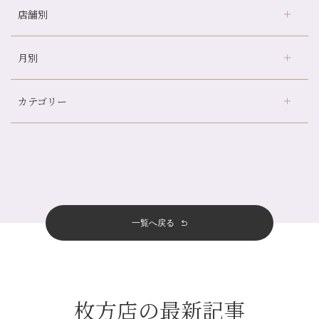
店舗別
冷房の効きすぎた場所にずっといると、、、
山科駅前店24周年！
月別
さがの温泉天山の湯店
（9）
自律神経を整えて暑い夏を元気に過ごしましょう！
デュー阪急山田店
（24）
帰省前に体を整えておくメリット
カテゴリー
伏見大手筋店
（77）
夏の疲れを感じていませんか？「夏バテ爽快コース」のご紹介🌿
2026年
北山店
（93）
金券キャンペーン真っ最中です！！
8月
（2）
プライベート
（815）
2025年
十三店
（136）
意外と？夏にお勧めな組み合わせ☆
7月
（11）
サロンのNEWS
（200）
四条大宮店
（108）
12月
（8）
夏本番！お祭り、花火とゆめみしと…
2024年
6月
（11）
おすすめメニュー
（98）
四条河原町店
（121）
11月
（11）
白髪対策(◎_◎)
5月
（12）
その他
（58）
12月
（11）
一覧へ戻る
四条烏丸店
（158）
2023年
10月
（9）
みだらし豆☆
4月
（11）
11月
（15）
山科駅前店
（98）
9月
（8）
夏こそ足のむくみ対策♪
12月
（1）
3月
（14）
2022年
10月
（13）
枚方店
（106）
8月
（8）
７月に入りましたね(*^^*)
11月
（4）
2月
（11）
9月
（13）
淀屋橋odona店
12月
（6）
（21）
7月
（9）
枚方店の最新記事
2021年
10月
（5）
1月
（10）
8月
（15）
肥後橋店
11月
（5）
（26）