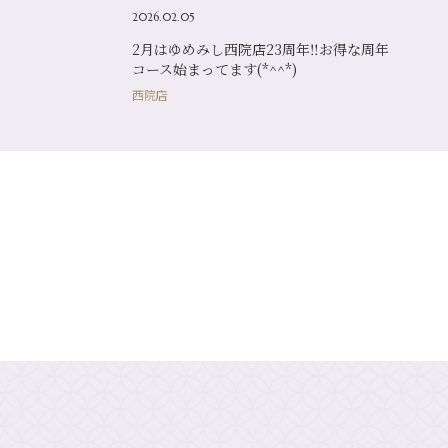
2026.02.05
2月はゆめみし西院店23周年‼お得な周年
コース始まってます(*^^*)
西院店