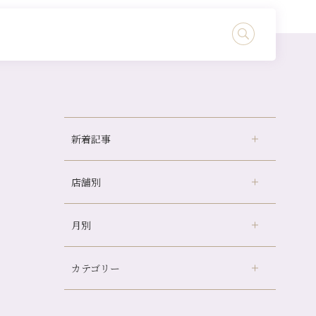
新着記事
店舗別
どのくらいのペースで通うのがおすすめ？
冷房の効きすぎた場所にずっといると、、、
月別
さがの温泉天山の湯店
（9）
山科駅前店24周年！
デュー阪急山田店
（24）
自律神経を整えて暑い夏を元気に過ごしまし
ょう！
カテゴリー
伏見大手筋店
（77）
2026年
帰省前に体を整えておくメリット
北山店
（93）
8月
（3）
夏の疲れを感じていませんか？「夏バテ爽快
プライベート
（815）
2025年