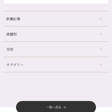
新着記事
店舗別
京都の夏といえば…
どのくらいのペースで通うのがおすすめ？
月別
さがの温泉天山の湯店
（9）
冷房の効きすぎた場所にずっといると、、、
デュー阪急山田店
（24）
山科駅前店24周年！
カテゴリー
伏見大手筋店
（77）
自律神経を整えて暑い夏を元気に過ごしましょう！
2026年
北山店
（93）
帰省前に体を整えておくメリット
8月
（4）
プライベート
（815）
2025年
十三店
（136）
夏の疲れを感じていませんか？「夏バテ爽快コース」のご紹介🌿
7月
（11）
サロンのNEWS
（201）
四条大宮店
（109）
12月
（8）
金券キャンペーン真っ最中です！！
2024年
6月
（11）
おすすめメニュー
（98）
四条河原町店
（122）
11月
（11）
意外と？夏にお勧めな組み合わせ☆
5月
（12）
その他
（58）
12月
（11）
一覧へ戻る
四条烏丸店
（158）
2023年
10月
（9）
夏本番！お祭り、花火とゆめみしと…
4月
（11）