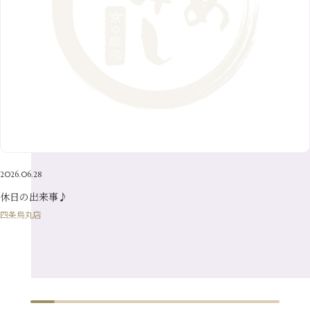
9月
（14）
4月
（13）
7月
（9）
2月
（10）
10月
（21）
5月
（7）
8月
（13）
3月
（10）
6月
（17）
1月
（9）
9月
（15）
4月
（14）
7月
（14）
2月
（10）
5月
（23）
8月
（24）
3月
（7）
6月
（22）
1月
（9）
4月
（23）
7月
（21）
2月
（9）
5月
（21）
3月
（19）
6月
（15）
1月
（12）
4月
（21）
2月
（16）
5月
（13）
3月
（19）
1月
（8）
4月
（7）
2月
（16）
2026.06.28
1月
（10）
休日の出来事♪
四条烏丸店