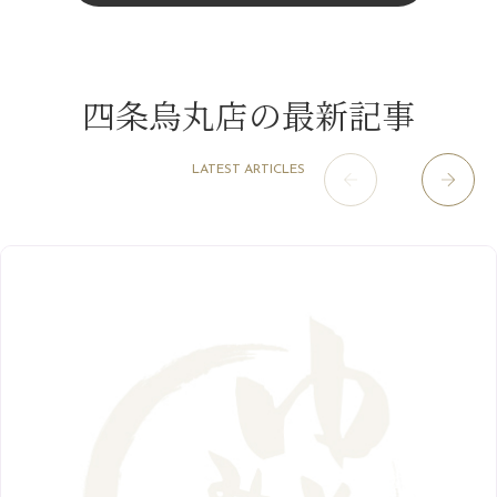
11月
（15）
山科駅前店
（98）
9月
（8）
白髪対策(◎_◎)
12月
（1）
3月
（14）
2022年
10月
（13）
枚方店
（106）
8月
（8）
みだらし豆☆
11月
（4）
2月
（11）
9月
（13）
淀屋橋odona店
12月
（6）
（21）
7月
（9）
四条烏丸店の最新記事
2021年
10月
（5）
1月
（10）
8月
（15）
肥後橋店
11月
（5）
（26）
6月
（10）
9月
（4）
12月
（6）
7月
（16）
2020年
草津店
10月
（44）
（8）
5月
（10）
LATEST ARTICLES
8月
（5）
11月
（8）
3月
（1）
西院店
9月
（126）
（7）
4月
（12）
12月
（10）
6月
（3）
2019年
10月
（9）
1月
（1）
阪急グランドビル店
8月
（7）
（18）
3月
（13）
11月
（8）
5月
（5）
9月
（8）
12月
（9）
高槻店
7月
（121）
（5）
2月
（12）
2018年
10月
（10）
4月
（6）
8月
（7）
11月
（8）
6月
（9）
1月
（9）
9月
（9）
3月
（5）
12月
（36）
7月
（9）
2017年
10月
（9）
5月
（9）
8月
（10）
2月
（5）
11月
（36）
6月
（8）
9月
（6）
4月
（6）
12月
（9）
7月
（8）
1月
（5）
2016年
10月
（23）
5月
（9）
8月
（10）
3月
（9）
11月
（17）
6月
（8）
9月
（6）
4月
（9）
12月
（18）
7月
（6）
2月
（8）
10月
（10）
5月
（10）
8月
（10）
3月
（9）
11月
（20）
6月
（8）
1月
（7）