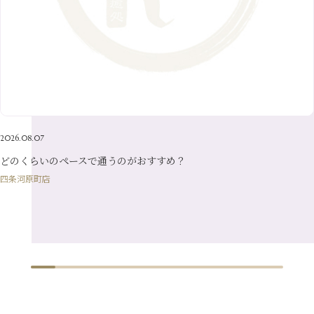
9月
（15）
4月
（14）
7月
（14）
2月
（10）
5月
（23）
8月
（24）
3月
（7）
6月
（22）
1月
（9）
4月
（23）
7月
（21）
2月
（9）
5月
（21）
3月
（19）
6月
（15）
1月
（12）
4月
（21）
2月
（16）
5月
（13）
3月
（19）
1月
（8）
4月
（7）
2月
（16）
2026.08.07
1月
（10）
どのくらいのペースで通うのがおすすめ？
四条河原町店