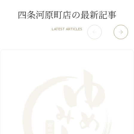
11月
（4）
2月
（11）
9月
（13）
淀屋橋odona店
12月
（6）
（21）
7月
（9）
四条河原町店の最新記事
2021年
10月
（5）
1月
（10）
8月
（15）
肥後橋店
11月
（5）
（26）
6月
（10）
9月
（4）
12月
（6）
7月
（16）
2020年
草津店
10月
（44）
（8）
5月
（10）
LATEST ARTICLES
8月
（5）
11月
（8）
3月
（1）
西院店
9月
（126）
（7）
4月
（12）
12月
（10）
6月
（3）
2019年
10月
（9）
1月
（1）
阪急グランドビル店
8月
（7）
（18）
3月
（13）
11月
（8）
5月
（5）
9月
（8）
12月
（9）
高槻店
7月
（121）
（5）
2月
（12）
2018年
10月
（10）
4月
（6）
8月
（7）
11月
（8）
6月
（9）
1月
（9）
9月
（9）
3月
（5）
12月
（36）
7月
（9）
2017年
10月
（9）
5月
（9）
8月
（10）
2月
（5）
11月
（36）
6月
（8）
9月
（6）
4月
（6）
12月
（9）
7月
（8）
1月
（5）
2016年
10月
（23）
5月
（9）
8月
（10）
3月
（9）
11月
（17）
6月
（8）
9月
（6）
4月
（9）
12月
（18）
7月
（6）
2月
（8）
10月
（10）
5月
（10）
8月
（10）
3月
（9）
11月
（20）
6月
（8）
1月
（7）
9月
（14）
4月
（13）
7月
（9）
2月
（10）
10月
（21）
5月
（7）
8月
（13）
3月
（10）
6月
（17）
1月
（9）