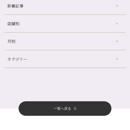
新着記事
店舗別
京都の夏といえば…
どのくらいのペースで通うのがおすすめ？
月別
さがの温泉天山の湯店
（9）
冷房の効きすぎた場所にずっといると、、、
デュー阪急山田店
（24）
山科駅前店24周年！
カテゴリー
伏見大手筋店
（77）
自律神経を整えて暑い夏を元気に過ごしましょう！
2026年
北山店
（93）
帰省前に体を整えておくメリット
8月
（4）
プライベート
（815）
2025年
十三店
（136）
夏の疲れを感じていませんか？「夏バテ爽快コース」のご紹介🌿
7月
（11）
サロンのNEWS
（201）
四条大宮店
（109）
12月
（8）
金券キャンペーン真っ最中です！！
2024年
6月
（11）
おすすめメニュー
（98）
四条河原町店
（122）
11月
（11）
意外と？夏にお勧めな組み合わせ☆
5月
（12）
その他
（58）
12月
（11）
一覧へ戻る
四条烏丸店
（158）
2023年
10月
（9）
夏本番！お祭り、花火とゆめみしと…
4月
（11）
11月
（15）
山科駅前店
（98）
9月
（8）
白髪対策(◎_◎)
12月
（1）
3月
（14）
2022年
10月
（13）
枚方店
（106）
8月
（8）
みだらし豆☆