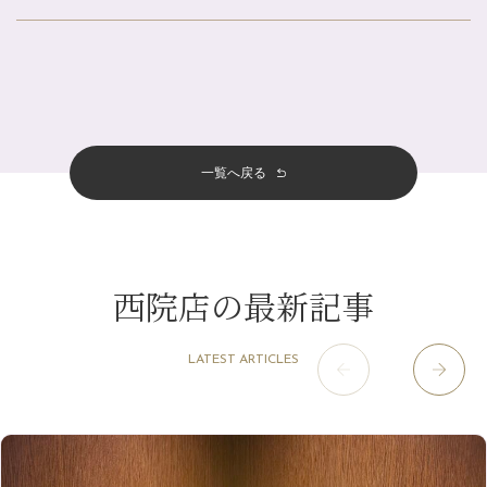
帰省前に体を整えておくメリット
2026年
北山店
（93）
夏の疲れを感じていませんか？「夏バテ爽快コース」のご紹介🌿
8月
（3）
プライベート
（815）
2025年
十三店
（136）
金券キャンペーン真っ最中です！！
7月
（11）
サロンのNEWS
（200）
四条大宮店
（108）
12月
（8）
意外と？夏にお勧めな組み合わせ☆
2024年
6月
（11）
おすすめメニュー
（98）
四条河原町店
（122）
11月
（11）
夏本番！お祭り、花火とゆめみしと…
5月
（12）
その他
（58）
12月
（11）
一覧へ戻る
四条烏丸店
（158）
2023年
10月
（9）
白髪対策(◎_◎)
4月
（11）
11月
（15）
山科駅前店
（98）
9月
（8）
みだらし豆☆
12月
（1）
3月
（14）
2022年
10月
（13）
枚方店
（106）
8月
（8）
夏こそ足のむくみ対策♪
11月
（4）
2月
（11）
9月
（13）
淀屋橋odona店
12月
（6）
（21）
7月
（9）
西院店の最新記事
2021年
10月
（5）
1月
（10）
8月
（15）
肥後橋店
11月
（5）
（26）
6月
（10）
9月
（4）
12月
（6）
7月
（16）
2020年
草津店
10月
（44）
（8）
5月
（10）
LATEST ARTICLES
8月
（5）
11月
（8）
3月
（1）
西院店
9月
（126）
（7）
4月
（12）
12月
（10）
6月
（3）
2019年
10月
（9）
1月
（1）
阪急グランドビル店
8月
（7）
（18）
3月
（13）
11月
（8）
5月
（5）
9月
（8）
12月
（9）
高槻店
7月
（121）
（5）
2月
（12）
2018年
10月
（10）
4月
（6）
8月
（7）