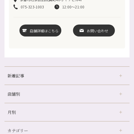
075-323-1003
12:00～21:00
店舗詳細はこちら
お問い合わせ
新着記事
店舗別
どのくらいのペースで通うのがおすすめ？
冷房の効きすぎた場所にずっといると、、、
月別
さがの温泉天山の湯店
（9）
山科駅前店24周年！
デュー阪急山田店
（24）
自律神経を整えて暑い夏を元気に過ごしましょう！
カテゴリー
伏見大手筋店
（77）