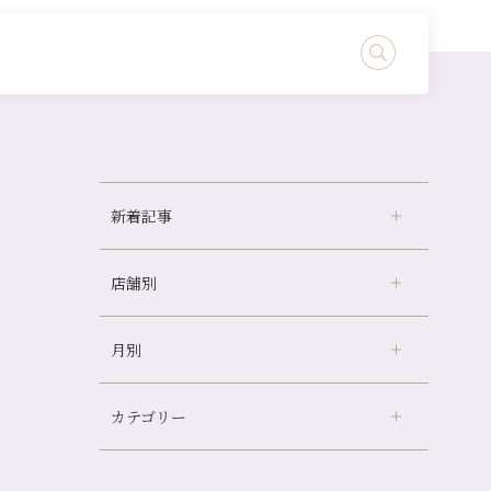
新着記事
店舗別
どのくらいのペースで通うのがおすすめ？
冷房の効きすぎた場所にずっといると、、、
月別
さがの温泉天山の湯店
（9）
山科駅前店24周年！
デュー阪急山田店
（24）
自律神経を整えて暑い夏を元気に過ごしまし
ょう！
カテゴリー
伏見大手筋店
（77）
2026年
帰省前に体を整えておくメリット
北山店
（93）
8月
（3）
夏の疲れを感じていませんか？「夏バテ爽快
プライベート
（815）
2025年