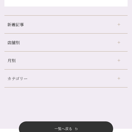
新着記事
店舗別
どのくらいのペースで通うのがおすすめ？
冷房の効きすぎた場所にずっといると、、、
月別
さがの温泉天山の湯店
（9）
山科駅前店24周年！
デュー阪急山田店
（24）
自律神経を整えて暑い夏を元気に過ごしましょう！
カテゴリー
伏見大手筋店
（77）
帰省前に体を整えておくメリット
2026年
北山店
（93）
夏の疲れを感じていませんか？「夏バテ爽快コース」のご紹介🌿
8月
（3）
プライベート
（815）
2025年
十三店
（136）
金券キャンペーン真っ最中です！！
7月
（11）
サロンのNEWS
（200）
四条大宮店
（108）
12月
（8）
意外と？夏にお勧めな組み合わせ☆
2024年
6月
（11）
おすすめメニュー
（98）
四条河原町店
（122）
11月
（11）
夏本番！お祭り、花火とゆめみしと…
5月
（12）
その他
（58）
12月
（11）
一覧へ戻る
四条烏丸店
（158）
2023年
10月
（9）
白髪対策(◎_◎)