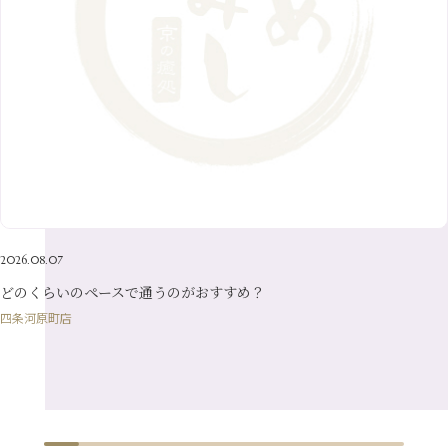
6月
（8）
1月
（7）
9月
（14）
4月
（13）
7月
（9）
2月
（10）
10月
（21）
5月
（7）
8月
（13）
3月
（10）
6月
（17）
1月
（9）
9月
（15）
4月
（14）
7月
（14）
2月
（10）
5月
（23）
8月
（24）
3月
（7）
6月
（22）
1月
（9）
4月
（23）
7月
（21）
2月
（9）
5月
（21）
3月
（19）
6月
（15）
1月
（12）
4月
（21）
2月
（16）
5月
（13）
3月
（19）
1月
（8）
4月
（7）
2月
（16）
2026.08.07
1月
（10）
どのくらいのペースで通うのがおすすめ？
四条河原町店