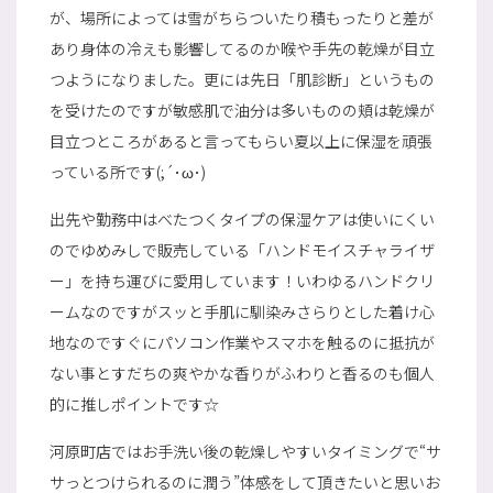
が、場所によっては雪がちらついたり積もったりと差が
あり身体の冷えも影響してるのか喉や手先の乾燥が目立
つようになりました。更には先日「肌診断」というもの
を受けたのですが敏感肌で油分は多いものの頬は乾燥が
目立つところがあると言ってもらい夏以上に保湿を頑張
っている所です(;´･ω･)
出先や勤務中はべたつくタイプの保湿ケアは使いにくい
のでゆめみしで販売している「ハンドモイスチャライザ
ー」を持ち運びに愛用しています！いわゆるハンドクリ
ームなのですがスッと手肌に馴染みさらりとした着け心
地なのですぐにパソコン作業やスマホを触るのに抵抗が
ない事とすだちの爽やかな香りがふわりと香るのも個人
的に推しポイントです☆
河原町店ではお手洗い後の乾燥しやすいタイミングで“サ
サっとつけられるのに潤う”体感をして頂きたいと思いお