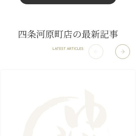
4月
（11）
11月
（15）
山科駅前店
（98）
9月
（8）
みだらし豆☆
12月
（1）
3月
（14）
2022年
10月
（13）
枚方店
（106）
8月
（8）
夏こそ足のむくみ対策♪
11月
（4）
2月
（11）
9月
（13）
淀屋橋odona店
12月
（6）
（21）
7月
（9）
四条河原町店の最新記事
2021年
10月
（5）
1月
（10）
8月
（15）
肥後橋店
11月
（5）
（26）
6月
（10）
9月
（4）
12月
（6）
7月
（16）
2020年
草津店
10月
（44）
（8）
5月
（10）
LATEST ARTICLES
8月
（5）
11月
（8）
3月
（1）
西院店
9月
（126）
（7）
4月
（12）
12月
（10）
6月
（3）
2019年
10月
（9）
1月
（1）
阪急グランドビル店
8月
（7）
（18）
3月
（13）
11月
（8）
5月
（5）
9月
（8）
12月
（9）
高槻店
7月
（121）
（5）
2月
（12）
2018年
10月
（10）
4月
（6）
8月
（7）
11月
（8）
6月
（9）
1月
（9）
9月
（9）
3月
（5）
12月
（36）
7月
（9）
2017年
10月
（9）
5月
（9）
8月
（10）
2月
（5）
11月
（36）
6月
（8）
9月
（6）
4月
（6）
12月
（9）
7月
（8）
1月
（5）
2016年
10月
（23）
5月
（9）
8月
（10）
3月
（9）
11月
（17）
6月
（8）
9月
（6）
4月
（9）
12月
（18）
7月
（6）
2月
（8）
10月
（10）
5月
（10）
8月
（10）
3月
（9）
11月
（20）