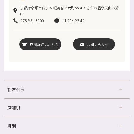
京都府京都市右京区 峨野宮ノ元町55-4-7 さがの温泉天山の湯
内
075-861-3100
11:00〜23:40
店舗詳細はこちら
お問い合わせ
新着記事
店舗別
冷房の効きすぎた場所にずっといると、、、
山科駅前店24周年！
月別
さがの温泉天山の湯店
（9）
自律神経を整えて暑い夏を元気に過ごしましょう！