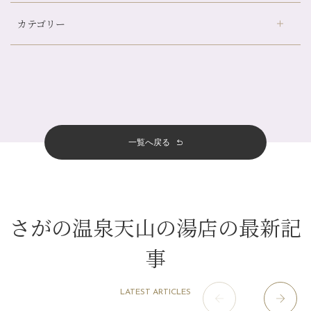
デュー阪急山田店
（24）
帰省前に体を整えておくメリット
カテゴリー
伏見大手筋店
（77）
夏の疲れを感じていませんか？「夏バテ爽快コース」のご紹介🌿
2026年
北山店
（93）
金券キャンペーン真っ最中です！！
8月
（2）
プライベート
（815）
2025年
十三店
（136）
意外と？夏にお勧めな組み合わせ☆
7月
（11）
サロンのNEWS
（200）
四条大宮店
（108）
12月
（8）
夏本番！お祭り、花火とゆめみしと…
2024年
6月
（11）
おすすめメニュー
（98）
四条河原町店
（121）
11月
（11）
白髪対策(◎_◎)
5月
（12）
その他
（58）
12月
（11）
一覧へ戻る
四条烏丸店
（158）
2023年
10月
（9）
みだらし豆☆
4月
（11）
11月
（15）
山科駅前店
（98）
9月
（8）
夏こそ足のむくみ対策♪
12月
（1）
3月
（14）
2022年
10月
（13）
枚方店
（106）
8月
（8）
７月に入りましたね(*^^*)
11月
（4）
2月
（11）
9月
（13）
淀屋橋odona店
12月
（6）
（21）
7月
（9）
さがの温泉天山の湯店の最新記
2021年
10月
（5）
1月
（10）
8月
（15）
肥後橋店
11月
（5）
（26）
6月
（10）
9月
（4）
事
12月
（6）
7月
（16）
2020年
草津店
10月
（44）
（8）
5月
（10）
8月
（5）
11月
（8）
3月
（1）
西院店
9月
（126）
（7）
4月
（12）
12月
（10）
6月
（3）
LATEST ARTICLES
2019年
10月
（9）
1月
（1）
阪急グランドビル店
8月
（7）
（18）
3月
（13）
11月
（8）